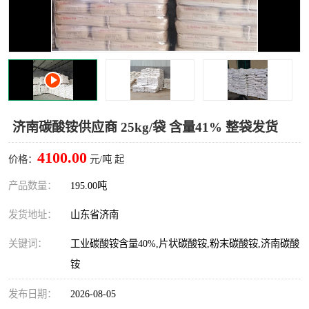
十二烷基苯磺酸
甲醇钠
乙醇钠
三乙胺
丙二醇甲醚醋酸酯
丙酸乙酯
过氧化苯甲酰
多聚磷酸
济南碳酸铵供应商 25kg/袋 含量41% 整袋发货
叔丁基苯
砜类
4100.00
价格：
元/吨 起
醛类
芳烃化合物
产品数量：
195.00吨
发货地址：
山东省济南
酯类
有机酸酯类
关键词：
工业碳酸铵含量40%,片状碳酸铵,粉末碳酸铵,济南碳酸
烷烃化工原料
合成中间体
铵
水处理助剂
发布日期：
2026-08-05