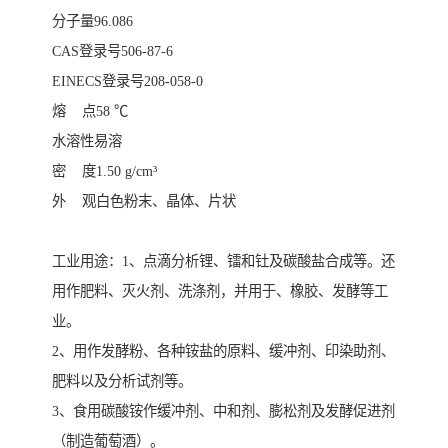
分子量96.086
CAS登录号506-87-6
EINECS登录号208-058-0
熔 点58 ℃
水溶性易溶
密 度1.50 g/cm³
外 观白色粉末、晶体、片状
工业用途：1、点滴分析锂、镭和钍及碳酸盐合成等。还
用作肥料、灭火剂、洗涤剂，并用于、橡胶、发酵等工
业。
2、用作发酵粉、各种铵盐的原料、缓冲剂、印染助剂、
肥料以及分析试剂等。
3、食用碳酸铵作缓冲剂、中和剂、膨松剂及发酵促进剂
（制造葡萄酒）。