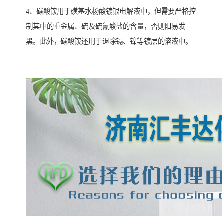
4、碳酸铵用于磺基水杨酸镀银电解液中，但需要严格控
制其中的重金属、硫及硫氰酸盐的含量，否则阳易发
黑。此外，碳酸铵还用于退除镉、镍等镀层的溶液中。