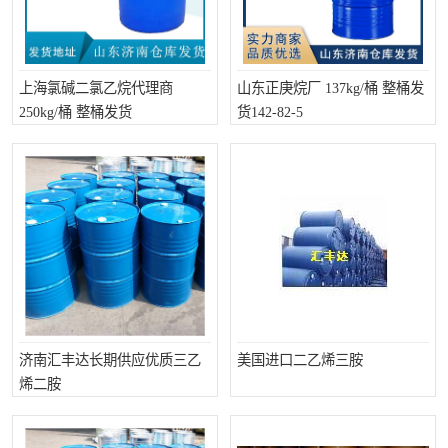
上海氯碱二氯乙烷代理商
山东正庚烷厂 137kg/桶 整桶发
250kg/桶 整桶发货
货142-82-5
济南汇丰达长期供应优质三乙
美国进口二乙烯三胺
烯二胺