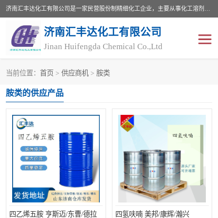
济南汇丰达化工有限公司是一家民营股份制精细化工企业，主要从事化工溶剂、药用辅料、合成中间体等深加工产品的研制开发、生产、销售和进出口贸易。主营产品：环氧丙烷，十二烷基苯，甲基磺酸，磺酸，DMF，DMAC，甘油，苯甲醇，乙酰氯，甲基丙烯酸，甲基丙烯酸甲酯，叔丁醇，异辛酸，二乙烯三胺，一乙，二乙‎，三乙醇胺，原乙酸三甲酯等化工产品及中间体。欢迎各界朋友洽谈咨询业务。
济南汇丰达化工有限公司
Jinan Huifengda Chemical Co.,Ltd
当前位置：
首页
>
供应商机
>
胺类
胺类
烷经
胺类的供应产品
醇类
醚类
酮类
酚类
羧酸衍生物
无机化工原料
无机盐
有机溶剂
添加剂助剂
十二烷基苯
四乙烯五胺 亨斯迈/东曹/德拉
四氢呋喃 美邦/康辉/瀚兴