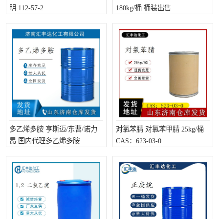
明 112-57-2
180kg/桶 桶装出售
十二烷基苯磺酸
甲醇钠
乙醇钠
三乙胺
丙二醇甲醚醋酸酯
丙酸乙酯
过氧化苯甲酰
多聚磷酸
叔丁基苯
砜类
醛类
芳烃化合物
多乙烯多胺 亨斯迈/东曹/诺力
对氯苯腈 对氯苯甲腈 25kg/桶
昂 国内代理多乙烯多胺
CAS：623-03-0
酯类
有机酸酯类
烷烃化工原料
合成中间体
水处理助剂