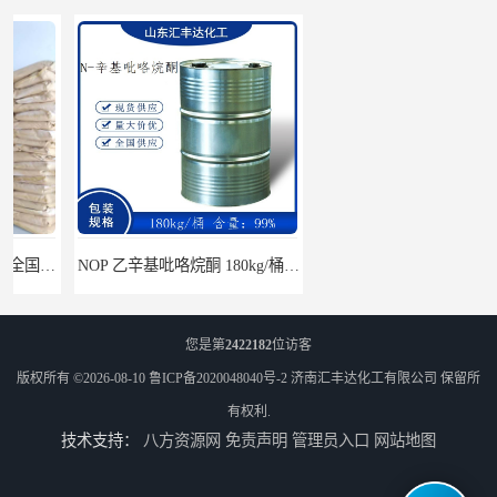
NOP 乙辛基吡咯烷酮 180kg/桶 2687-94-7
过硫酸铵 亚泰/龙翔/展化 25kg/袋 7727-54-0
您是第
2422182
位访客
版权所有 ©2026-08-10
鲁ICP备2020048040号-2
济南汇丰达化工有限公司
保留所
有权利.
技术支持：
八方资源网
免责声明
管理员入口
网站地图