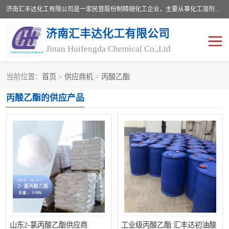
济南汇丰达化工有限公司是一家民营股份制精细化工企业，主要从事化工溶剂、药用辅料、合成中间体等深加工产品的研制开发、生产、销售和进出口贸易。主营产品：环氧丙烷，十二烷基苯，甲基磺酸，磺酸，DMF，DMAC，甘油，苯甲醇，乙酰氯，甲基丙烯酸，甲基丙烯酸甲酯，叔丁醇，异辛酸，二乙烯三胺，一乙，二乙‎，三乙醇胺，原乙酸三甲酯等化工产品及中间体。欢迎各界朋友洽谈咨询业务。
济南汇丰达化工有限公司
Jinan Huifengda Chemical Co.,Ltd
当前位置：
首页
>
供应商机
>
丙酸乙酯
胺类
烷经
丙酸乙酯的供应产品
醇类
醚类
酮类
酚类
羧酸衍生物
无机化工原料
无机盐
有机溶剂
添加剂助剂
十二烷基苯
山东2-氯丙酸乙酯供应商
工业级丙酸乙酯 汇丰达初油酸