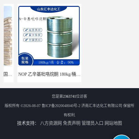
NOP 乙辛基吡咯烷酮 180kg/桶 2687-94-7
过硫酸铵 亚泰/龙翔/展化 25kg/袋 7727-54-0
您是第
2363741
位访客
版权所有 ©2026-08-07
鲁ICP备2020048040号-2
济南汇丰达化工有限公司
保留所
有权利.
技术支持：
八方资源网
免责声明
管理员入口
网站地图