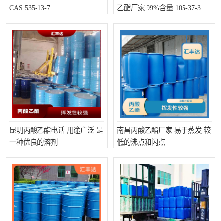
CAS:535-13-7
乙酯厂家 99%含量 105-37-3
十二烷基苯磺酸
甲醇钠
乙醇钠
三乙胺
丙二醇甲醚醋酸酯
丙酸乙酯
过氧化苯甲酰
多聚磷酸
叔丁基苯
砜类
醛类
芳烃化合物
昆明丙酸乙酯电话 用途广泛 是
南昌丙酸乙酯厂家 易于蒸发 较
一种优良的溶剂
低的沸点和闪点
酯类
有机酸酯类
烷烃化工原料
合成中间体
水处理助剂