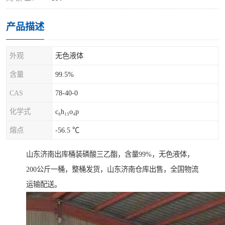
产品描述
外观
无色液体
含量
99.5%
CAS
78-40-0
化学式
c₆h₁₅o₄p
熔点
-56.5 ℃
山东济南出库桶装磷酸三乙酯，含量99%，无色液体，
200公斤一桶，整桶发货，山东济南仓库出售，全国物流
运输配送。