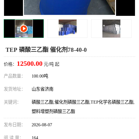
十二烷基苯磺酸
甲醇钠
乙醇钠
三乙胺
丙二醇甲醚醋酸酯
丙酸乙酯
TEP 磷酸三乙酯 催化剂78-40-0
过氧化苯甲酰
多聚磷酸
12500.00
价格：
元/吨 起
叔丁基苯
砜类
产品数量：
100.00吨
醛类
芳烃化合物
发货地址：
山东省济南
酯类
有机酸酯类
关键词：
磷酸三乙酯,催化剂磷酸三乙酯,TEP化学名磷酸三乙酯,
塑料增塑剂磷酸三乙酯
烷烃化工原料
合成中间体
发布日期：
2026-08-07
水处理助剂
阅 读 量：
164