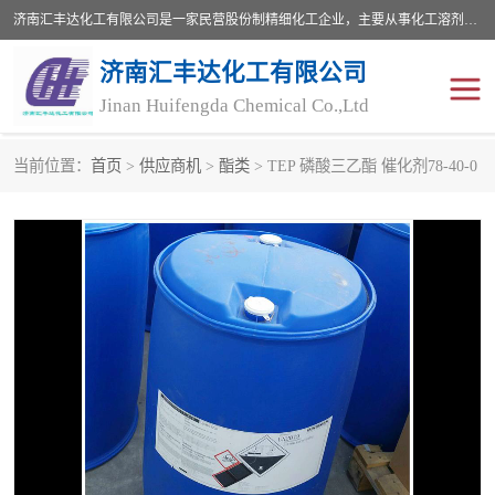
济南汇丰达化工有限公司是一家民营股份制精细化工企业，主要从事化工溶剂、药用辅料、合成中间体等深加工产品的研制开发、生产、销售和进出口贸易。主营产品：环氧丙烷，十二烷基苯，甲基磺酸，磺酸，DMF，DMAC，甘油，苯甲醇，乙酰氯，甲基丙烯酸，甲基丙烯酸甲酯，叔丁醇，异辛酸，二乙烯三胺，一乙，二乙‎，三乙醇胺，原乙酸三甲酯等化工产品及中间体。欢迎各界朋友洽谈咨询业务。
济南汇丰达化工有限公司
Jinan Huifengda Chemical Co.,Ltd
当前位置：
首页
>
供应商机
>
酯类
> TEP 磷酸三乙酯 催化剂78-40-0
胺类
烷经
醇类
醚类
酮类
酚类
羧酸衍生物
无机化工原料
无机盐
有机溶剂
添加剂助剂
十二烷基苯