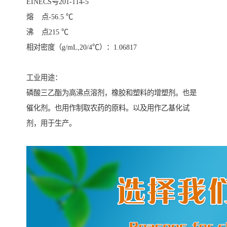
EINECS号201-114-5
熔 点-56.5 ℃
沸 点215 ℃
相对密度（g/mL,20/4℃）：1.06817
工业用途：
磷酸三乙酯为高沸点溶剂，橡胶和塑料的增塑剂。也是
催化剂。也用作制取农药的原料。以及用作乙基化试
剂，用于生产。