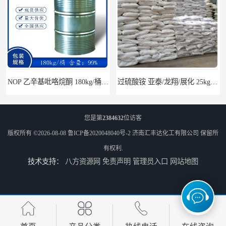
NOP 乙辛基吡咯烷酮 180kg/桶 2687-94-7
过硫酸铵 亚泰/龙翔/展化 25kg/袋 7727-54-0
您是第
2384632
位访客
版权所有 ©2026-08-08
鲁ICP备2020048040号-2
济南汇丰达化工有限公司
保留所
有权利.
技术支持：
八方资源网
免责声明
管理员入口
网站地图
醋酸异辛酯 2-乙基己基乙酸酯 170kg/桶 31565-19-2
山东桶装氯苯 230kg/桶 全国发货108-90-7