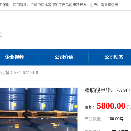
济南汇丰达化工有限公司是一家民营股份制精细化工企业，主要从事化工溶剂、药用辅料、合成中间体等深加工产品的研制开发、生产、销售和进出口贸易。主营产品：环氧丙烷，十二烷基苯，甲基磺酸，磺酸，DMF，DMAC，甘油，苯甲醇，乙酰氯，甲基丙烯酸，甲基丙烯酸甲酯，叔丁醇，异辛酸，二乙烯三胺，一乙，二乙‎，三乙醇胺，原乙酸三甲酯等化工产品及中间体。欢迎各界朋友洽谈咨询业务。
d
企业视频
公司介绍
公司动态
/桶 CAS：627-91-8
脂肪酸甲酯、FAME 18
5800.00
价格：
元
产品数量：
180.00吨