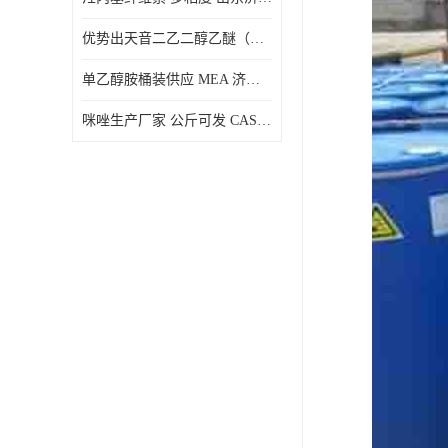
优势出天音二乙二醇乙醚（DPE）山东仓库发现货
单乙醇胺桶装供应 MEA 济南仓库发货 厂家
咪唑生产厂家 公斤可发 CAS:288-32-4