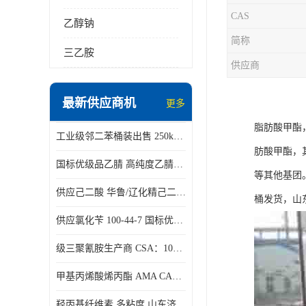
CAS
乙醇钠
简称
三乙胺
供应商
最新供应商机
更多
脂肪酸甲酯
工业级邻二苯桶装出售 250kg/桶 95-50-1
肪酸甲酯，
国标优级品乙腈 高纯度乙腈桶装现货160kg桶
等其他基团。
供应己二酸 华鲁/辽化精己二酸 大包装可分小包装现货
桶发货，山
供应氯化苄 100-44-7 国标优等品苄基氯 一桶起发
级三聚氰胺生产商 CSA：108-78-1 济南发货
甲基丙烯酸烯丙酯 AMA CAS：96-05-9
羟丙基纤维素 多粘度 山东济南仓库发货