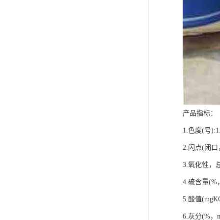
产品指标：
1.色度(号):1
2.闪点(闭口，
3.氧化性，总不
4.硫含量(%，m
5.酸值(mgKO
6.灰分(%，m/