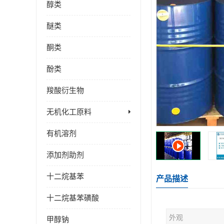
醇类
醚类
酮类
酚类
羧酸衍生物
无机化工原料
有机溶剂
添加剂助剂
十二烷基苯
产品描述
十二烷基苯磺酸
外观
甲醇钠