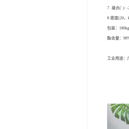
7. 凝点(' ): -
8.密度(20，kg
包装：180k
酯含量：98
工业用途：