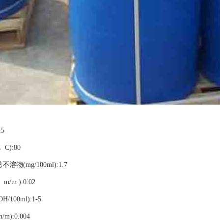
.5
C):80
溶物(mg/100ml):1.7
/m ):0.02
H/100ml):1-5
m):0.004