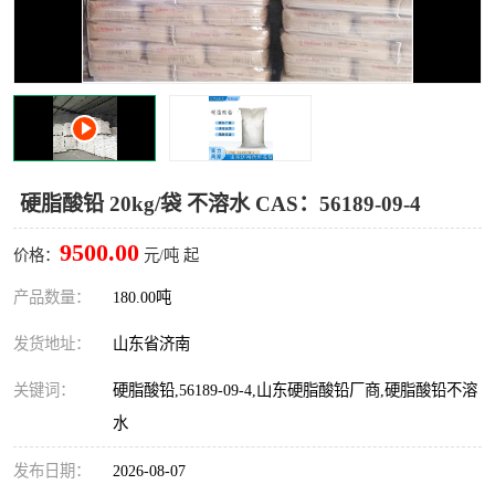
十二烷基苯磺酸
甲醇钠
乙醇钠
三乙胺
丙二醇甲醚醋酸酯
丙酸乙酯
过氧化苯甲酰
多聚磷酸
硬脂酸铅 20kg/袋 不溶水 CAS：56189-09-4
叔丁基苯
砜类
9500.00
价格：
元/吨 起
醛类
芳烃化合物
产品数量：
180.00吨
发货地址：
山东省济南
酯类
有机酸酯类
关键词：
硬脂酸铅,56189-09-4,山东硬脂酸铅厂商,硬脂酸铅不溶
烷烃化工原料
合成中间体
水
水处理助剂
发布日期：
2026-08-07