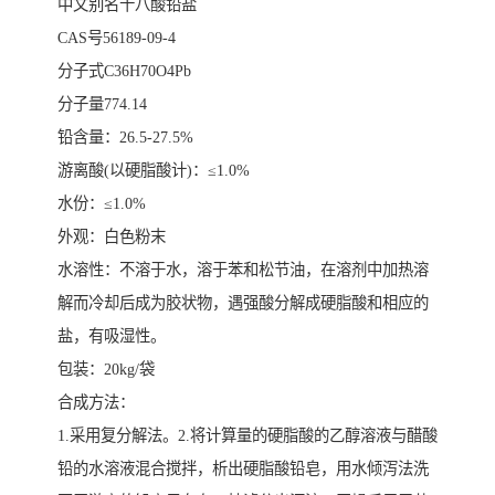
中文别名十八酸铅盐
CAS号56189-09-4
分子式C36H70O4Pb
分子量774.14
铅含量：26.5-27.5%
游离酸(以硬脂酸计)：≤1.0%
水份：≤1.0%
外观：白色粉末
水溶性：不溶于水，溶于苯和松节油，在溶剂中加热溶
解而冷却后成为胶状物，遇强酸分解成硬脂酸和相应的
盐，有吸湿性。
包装：20kg/袋
合成方法：
1.采用复分解法。2.将计算量的硬脂酸的乙醇溶液与醋酸
铅的水溶液混合搅拌，析出硬脂酸铅皂，用水倾泻法洗