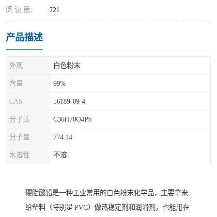
阅 读 量：
221
产品描述
外观
白色粉末
含量
99%
CAS
56189-09-4
分子式
C36H70O4Pb
分子量
774.14
水溶性
不溶
硬脂酸铅‌是一种工业常用的白色粉末化学品，主要拿来
给塑料（特别是 PVC）做热稳定剂和润滑剂，也能用在