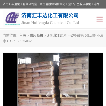
济南汇丰达化工有限公司是一家民营股份制精细化工企业，主要从事化工溶剂、药用辅料、合成中间体等深加工产品的研制开发、生产、销售和进出口贸易。主营产品：环氧丙烷，十二烷基苯，甲基磺酸，磺酸，DMF，DMAC，甘油，苯甲醇，乙酰氯，甲基丙烯酸，甲基丙烯酸甲酯，叔丁醇，异辛酸，二乙烯三胺，一乙，二乙‎，三乙醇胺，原乙酸三甲酯等化工产品及中间体。欢迎各界朋友洽谈咨询业务。
济南汇丰达化工有限公司
Jinan Huifengda Chemical Co.,Ltd
当前位置：
首页
>
供应商机
>
无机化工原料
> 硬脂酸铅 20kg/袋 不溶
胺类
烷经
水 CAS：56189-09-4
醇类
醚类
酮类
酚类
羧酸衍生物
无机化工原料
无机盐
有机溶剂
添加剂助剂
十二烷基苯