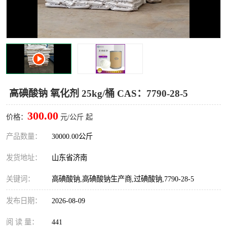
十二烷基苯磺酸
甲醇钠
乙醇钠
三乙胺
丙二醇甲醚醋酸酯
丙酸乙酯
过氧化苯甲酰
多聚磷酸
高碘酸钠 氧化剂 25kg/桶 CAS：7790-28-5
叔丁基苯
砜类
300.00
价格：
元/公斤 起
醛类
芳烃化合物
产品数量：
30000.00公斤
发货地址：
山东省济南
酯类
有机酸酯类
关键词：
高碘酸钠,高碘酸钠生产商,过碘酸钠,7790-28-5
烷烃化工原料
合成中间体
发布日期：
2026-08-09
水处理助剂
阅 读 量：
441