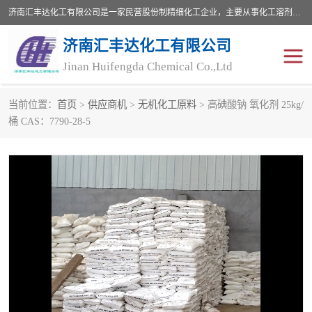
济南汇丰达化工有限公司是一家民营股份制精细化工企业，主要从事化工溶剂、药用辅料、合成中间体等深加工产品的研制开发、生产、销售和进出口贸易。主营产品：环氧丙烷，十二烷基苯，甲基磺酸，磺酸，DMF，DMAC，甘油，苯甲醇，乙酰氯，甲基丙烯酸，甲基丙烯酸甲酯，叔丁醇，异辛酸，二乙烯三胺，一乙，二乙‎，三乙醇胺，原乙酸三甲酯等化工产品及中间体。欢迎各界朋友洽谈咨询业务。
济南汇丰达化工有限公司
Jinan Huifengda Chemical Co.,Ltd
当前位置：
首页
>
供应商机
>
无机化工原料
> 高碘酸钠 氧化剂 25kg/
胺类
烷经
桶 CAS：7790-28-5
醇类
醚类
酮类
酚类
羧酸衍生物
无机化工原料
无机盐
有机溶剂
添加剂助剂
十二烷基苯