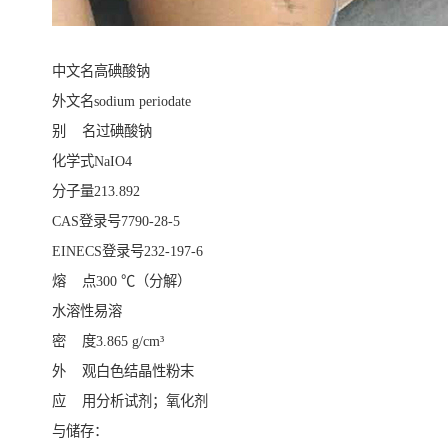
中文名高碘酸钠
外文名sodium periodate
别 名过碘酸钠
化学式NaIO4
分子量213.892
CAS登录号7790-28-5
EINECS登录号232-197-6
熔 点300 ℃（分解）
水溶性易溶
密 度3.865 g/cm³
外 观白色结晶性粉末
应 用分析试剂；氧化剂
与储存：