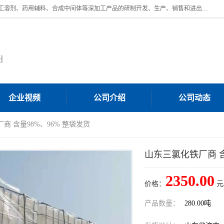
济南汇丰达化工有限公司是一家民营股份制精细化工企业，主要从事化工溶剂、药用辅料、合成中间体等深加工产品的研制开发、生产、销售和进出口贸易。主营产品：环氧丙烷，十二烷基苯，甲基磺酸，磺酸，DMF，DMAC，甘油，苯甲醇，乙酰氯，甲基丙烯酸，甲基丙烯酸甲酯，叔丁醇，异辛酸，二乙烯三胺，一乙，二乙‎，三乙醇胺，原乙酸三甲酯等化工产品及中间体。欢迎各界朋友洽谈咨询业务。
d
企业视频
公司介绍
公司动态
商 含量98%、96% 整袋发货
山东三氯化铁厂商 含
2350.00
价格：
元
产品数量：
280.00吨