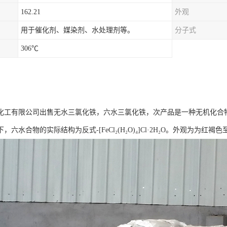
162.21
外观
用于催化剂、媒染剂、水处理剂等。
分子式
306℃
工有限公司出售无水三氯化铁，六水三氯化铁，次产品是一种无机化合物，化学式是F
，六水合物的实际结构为反式-[FeCl₂(H₂O)₄]Cl·2H₂O。外观为为红