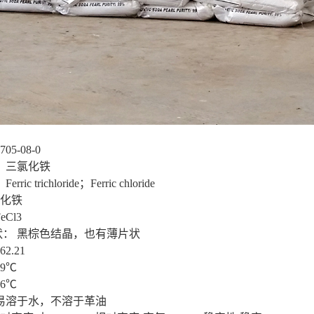
05-08-0
 三氯化铁
ic trichloride；Ferric chloride
氯化铁
Cl3
状： 黑棕色结晶，也有薄片状
2.21
19℃
06℃
易溶于水，不溶于革油