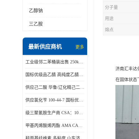
分子量
乙醇钠
用途
三乙胺
熔点
最新供应商机
更多
工业级邻二苯桶装出售 250kg/桶 95-50-1
济南汇丰达化
国标优级品乙腈 高纯度乙腈桶装现货160kg桶
在固体状态下
供应己二酸 华鲁/辽化精己二酸 大包装可分小包装现货
供应氯化苄 100-44-7 国标优等品苄基氯 一桶起发
级三聚氰胺生产商 CSA：108-78-1 济南发货
甲基丙烯酸烯丙酯 AMA CAS：96-05-9
羟丙基纤维素 多粘度 山东济南仓库发货