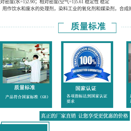
对密度(水=1)2.90；相对密度(空气=1)5.61 稳定性 稳定
： 用作饮水和废水的处理剂，染料工业的氧化剂和媒染剂，合成