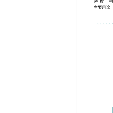
密 度： 相
主要用途