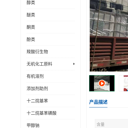
醇类
醚类
酮类
酚类
羧酸衍生物
无机化工原料
有机溶剂
添加剂助剂
十二烷基苯
产品描述
十二烷基苯磺酸
含量
甲醇钠