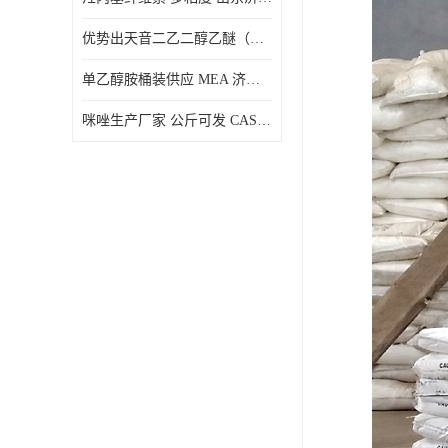
优势出天音二乙二醇乙醚（DPE）山东仓库发现货
单乙醇胺桶装供应 MEA 济南仓库发货 厂家
咪唑生产厂家 公斤可发 CAS:288-32-4