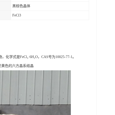
黑棕色晶体
FeCl3
eCl₃·6H₂O，CAS号为10025-77-1。
褐色至黄色的六方晶系结晶