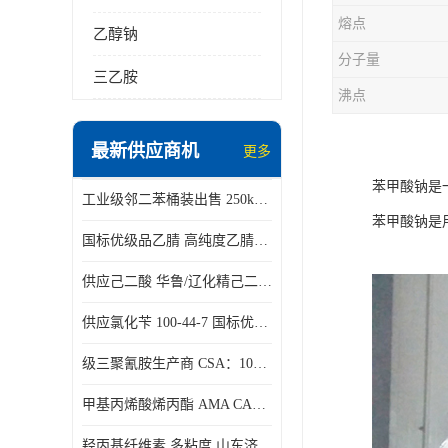
熔点
乙醇钠
分子量
三乙胺
沸点
最新供应商机
更多
苯甲酸钠是
工业级邻二苯桶装出售 250kg/桶 95-50-1
苯甲酸钠是
国标优级品乙腈 高纯度乙腈桶装现货160kg桶
供应己二酸 华鲁/辽化精己二酸 大包装可分小包装现货
供应氯化苄 100-44-7 国标优等品苄基氯 一桶起发
级三聚氰胺生产商 CSA：108-78-1 济南发货
甲基丙烯酸烯丙酯 AMA CAS：96-05-9
羟丙基纤维素 多粘度 山东济南仓库发货