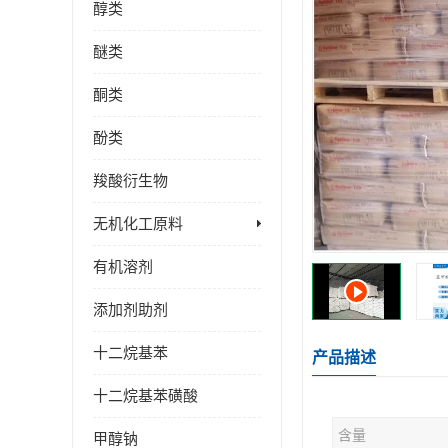
醇类
醚类
酮类
酚类
羧酸衍生物
无机化工原料
有机溶剂
添加剂助剂
十二烷基苯
产品描述
十二烷基苯磺酸
含量
甲醇钠