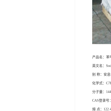
产品名：苯
英文名
：
Sod
别
称
：
安息
化学式
：
C7
分子量
：
144
CAS
登录号
熔
点
：
122.