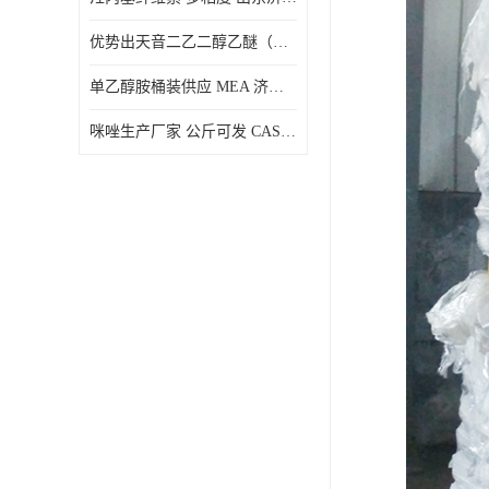
优势出天音二乙二醇乙醚（DPE）山东仓库发现货
单乙醇胺桶装供应 MEA 济南仓库发货 厂家
咪唑生产厂家 公斤可发 CAS:288-32-4