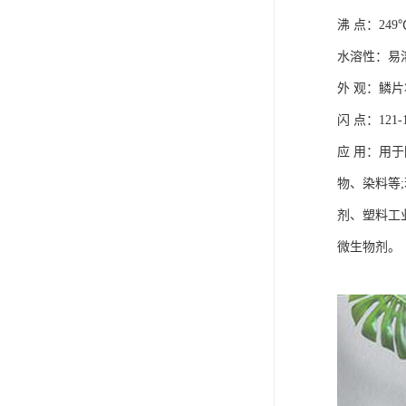
沸
点
：
249
水溶性
：
易
外
观
：
鳞片
闪
点
：
121-
应
用
：
用于
物、染料等
;
剂、塑料工
微生物剂。