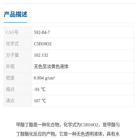
产品描述
CAS号
592-84-7
化学式
C5H10O2
分子量
102.132
外观
无色至淡黄色液体
密度
0.894 g/cm³
熔点
-91 ℃
沸点
107 ℃
甲酸丁酯是一种化合物，化学式为C5H10O2，是甲酸与
丁醇酯化反应的产物。它是一种无色透明液体，具有水