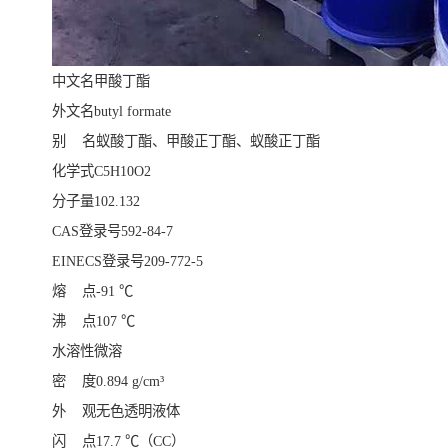
中文名甲酸丁酯
外文名butyl formate
别 名蚁酸丁酯、甲酸正丁酯、蚁酸正丁酯
化学式C5H10O2
分子量102.132
CAS登录号592-84-7
EINECS登录号209-772-5
熔 点-91 ℃
沸 点107 ℃
水溶性微溶
密 度0.894 g/cm³
外 观无色透明液体
闪 点17.7 ℃（CC）