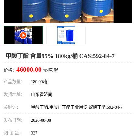
十二烷基苯磺酸
甲醇钠
乙醇钠
三乙胺
丙二醇甲醚醋酸酯
丙酸乙酯
过氧化苯甲酰
多聚磷酸
甲酸丁酯 含量95% 180kg/桶 CAS:592-84-7
叔丁基苯
砜类
46000.00
价格：
元/吨 起
醛类
芳烃化合物
产品数量：
180.00吨
发货地址：
山东省济南
酯类
有机酸酯类
关键词：
甲酸丁酯,甲酸正丁酯工业用途,蚁酸丁酯,592-84-7
烷烃化工原料
合成中间体
发布日期：
2026-08-08
水处理助剂
阅 读 量：
327