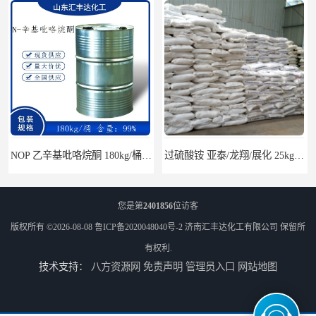
NOP 乙辛基吡咯烷酮 180kg/桶 2687-94-7
过硫酸铵 亚泰/龙翔/展化 25kg/袋 7727-54-0
您是第
2401856
位访客
版权所有 ©2026-08-08
鲁ICP备2020048040号-2
济南汇丰达化工有限公司
保留所
有权利.
技术支持：
八方资源网
免责声明
管理员入口
网站地图