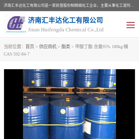
济南汇丰达化工有限公司是一家民营股份制精细化工企业，主要从事化工溶剂、药用辅料、合成中间体等深加工产品的研制开发、生产、销售和进出口贸易。主营产品：环氧丙烷，十二烷基苯，甲基磺酸，磺酸，DMF，DMAC，甘油，苯甲醇，乙酰氯，甲基丙烯酸，甲基丙烯酸甲酯，叔丁醇，异辛酸，二乙烯三胺，一乙，二乙‎，三乙醇胺，原乙酸三甲酯等化工产品及中间体。欢迎各界朋友洽谈咨询业务。
济南汇丰达化工有限公司
Jinan Huifengda Chemical Co.,Ltd
当前位置：
首页
>
供应商机
>
酯类
> 甲酸丁酯 含量95% 180kg/桶
胺类
烷经
CAS:592-84-7
醇类
醚类
酮类
酚类
羧酸衍生物
无机化工原料
无机盐
有机溶剂
添加剂助剂
十二烷基苯