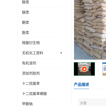
醇类
醚类
酮类
酚类
羧酸衍生物
无机化工原料
有机溶剂
添加剂助剂
十二烷基苯
产品描述
十二烷基苯磺酸
含量
甲醇钠