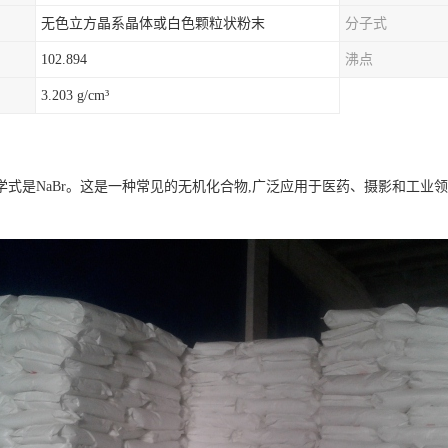
无色立方晶系晶体或白色颗粒状粉末
分子式
102.894
沸点
3.203 g/cm³
学式是NaBr。这是一种常见的无机化合物,广泛应用于医药、摄影和工业
。