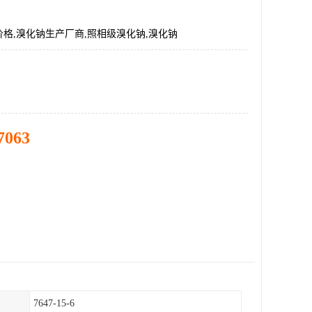
格,溴化钠生产厂商,照相级溴化钠,溴化钠
7063
7647-15-6