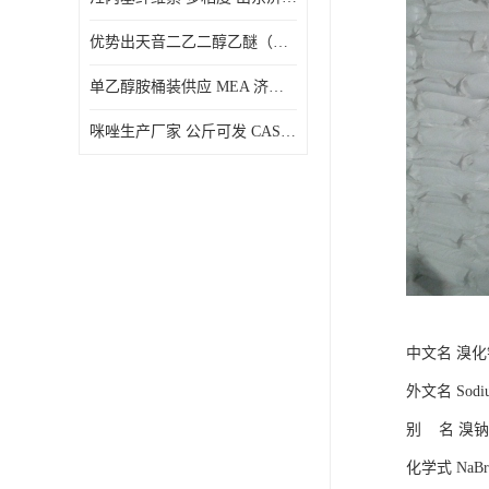
优势出天音二乙二醇乙醚（DPE）山东仓库发现货
单乙醇胺桶装供应 MEA 济南仓库发货 厂家
咪唑生产厂家 公斤可发 CAS:288-32-4
中文名 溴化
外文名 Sodiu
别 名 溴
化学式 NaBr