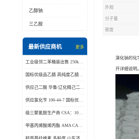
外观
乙醇钠
分子量
三乙胺
密度
最新供应商机
更多
溴化钠的化
工业级邻二苯桶装出售 250kg/桶 95-50-1
开详细说明
国标优级品乙腈 高纯度乙腈桶装现货160kg桶
供应己二酸 华鲁/辽化精己二酸 大包装可分小包装现货
供应氯化苄 100-44-7 国标优等品苄基氯 一桶起发
级三聚氰胺生产商 CSA：108-78-1 济南发货
甲基丙烯酸烯丙酯 AMA CAS：96-05-9
羟丙基纤维素 多粘度 山东济南仓库发货