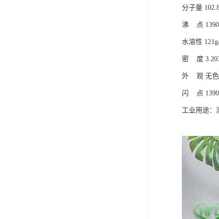
分子量 102.8
沸 点 1390
水溶性 121g/
密 度 3.203
外 观 无
闪 点 1390
工业用途：