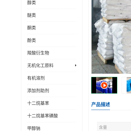
醇类
醚类
酮类
酚类
羧酸衍生物
无机化工原料
有机溶剂
添加剂助剂
十二烷基苯
产品描述
十二烷基苯磺酸
含量
甲醇钠