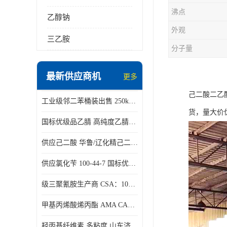
沸点
乙醇钠
外观
三乙胺
分子量
最新供应商机
更多
己二酸二乙
工业级邻二苯桶装出售 250kg/桶 95-50-1
货，量大价
国标优级品乙腈 高纯度乙腈桶装现货160kg桶
供应己二酸 华鲁/辽化精己二酸 大包装可分小包装现货
供应氯化苄 100-44-7 国标优等品苄基氯 一桶起发
级三聚氰胺生产商 CSA：108-78-1 济南发货
甲基丙烯酸烯丙酯 AMA CAS：96-05-9
羟丙基纤维素 多粘度 山东济南仓库发货