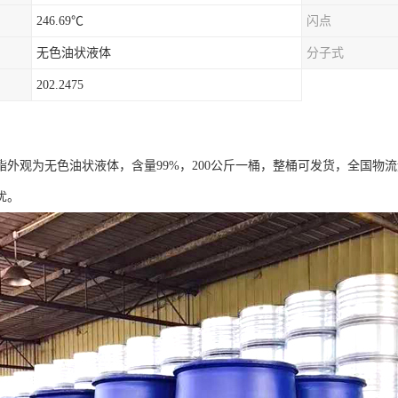
246.69℃
闪点
无色油状液体
分子式
202.2475
酯外观为无色油状液体，含量99%，200公斤一桶，整桶可发货，全国物
优。