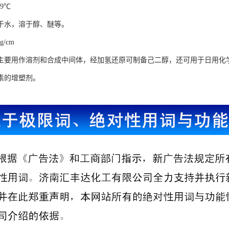
69℃
于水，溶于醇、醚等。
g/cm
主要用作溶剂和合成中间体，经加氢还原可制备己二醇，还可用于日用化
素的增塑剂。