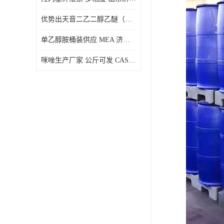
优势出天音二乙二醇乙醚（DPE）山东仓库发现货
单乙醇胺桶装供应 MEA 济南仓库发货 厂家
咪唑生产厂家 公斤可发 CAS:288-32-4