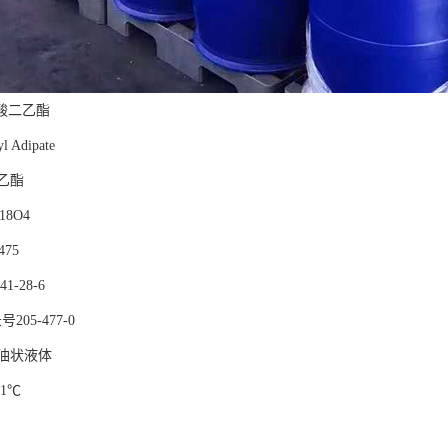
酸二乙酯
 Adipate
乙酯
18O4
475
1-28-6
205-477-0
油状液体
41℃