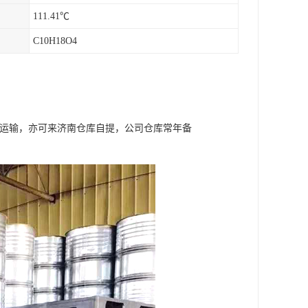
111.41℃
C10H18O4
流运输，亦可来济南仓库自提，公司仓库常年备