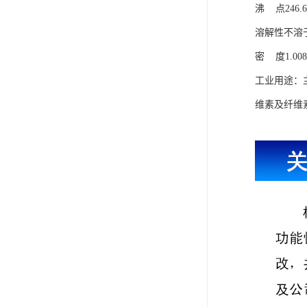
沸 点246.
溶解性不溶
密 度1.008
工业用途：
维素及纤维