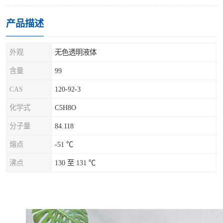
产品描述
外观
无色透明液体
含量
99
CAS
120-92-3
化学式
C5H8O
分子量
84.118
熔点
-51 ℃
沸点
130 至 131 ℃