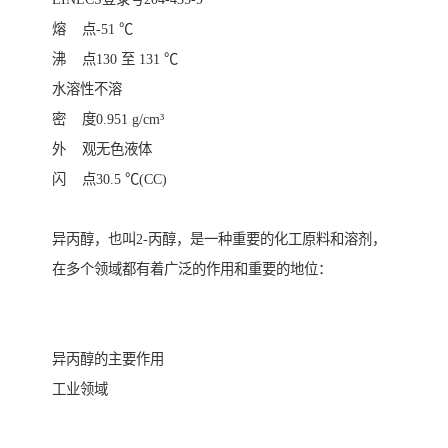
熔 点-51 ℃
沸 点130 至 131 ℃
水溶性不溶
密 度0.951 g/cm³
外 观无色液体
闪 点30.5 ℃(CC)
异丙醇，也叫2-丙醇，是一种重要的化工原料和溶剂，
在多个领域都有着广泛的作用和重要的地位：
异丙醇的主要作用
工业领域