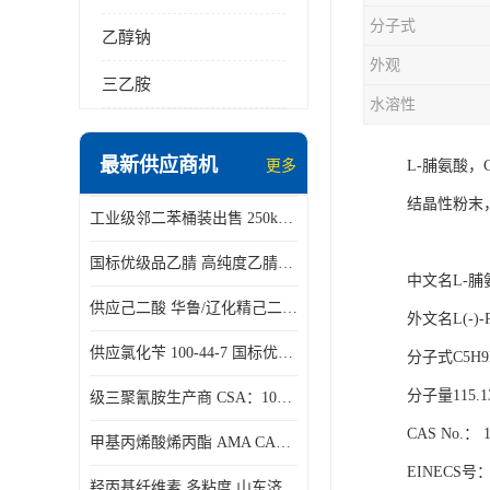
分子式
乙醇钠
外观
三乙胺
水溶性
最新供应商机
更多
L-脯氨酸，
结晶性粉末
工业级邻二苯桶装出售 250kg/桶 95-50-1
国标优级品乙腈 高纯度乙腈桶装现货160kg桶
中文名L-脯
供应己二酸 华鲁/辽化精己二酸 大包装可分小包装现货
外文名L(-)-Pr
供应氯化苄 100-44-7 国标优等品苄基氯 一桶起发
分子式C5H9
分子量115.1
级三聚氰胺生产商 CSA：108-78-1 济南发货
CAS No.： 1
甲基丙烯酸烯丙酯 AMA CAS：96-05-9
EINECS号： 
羟丙基纤维素 多粘度 山东济南仓库发货