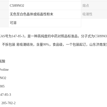
C5H9NO2
熔点
无色至白色晶体或结晶性粉末
吸潮性
可溶
CAS号为147-85-3，是一种高纯度的中药对照品标准品，分子式为C5H9
，不拆包装 易吸潮结块，含量99%，食品级，一个包装起订，山东济南发
氨酸
oline
NO2
305
47-85-3
205-702-2