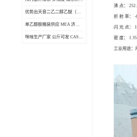
沸 点： 252.2
优势出天音二乙二醇乙醚（DPE）山东仓库发现货
折 射 率： -85
单乙醇胺桶装供应 MEA 济南仓库发货 厂家
闪 光 点： 10
咪唑生产厂家 公斤可发 CAS:288-32-4
密 度： 1.35
工业用途：