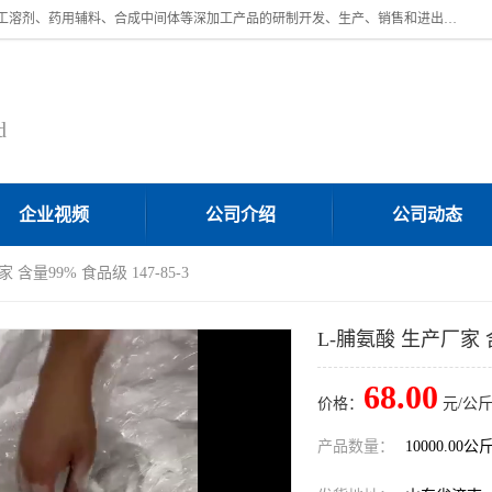
济南汇丰达化工有限公司是一家民营股份制精细化工企业，主要从事化工溶剂、药用辅料、合成中间体等深加工产品的研制开发、生产、销售和进出口贸易。主营产品：环氧丙烷，十二烷基苯，甲基磺酸，磺酸，DMF，DMAC，甘油，苯甲醇，乙酰氯，甲基丙烯酸，甲基丙烯酸甲酯，叔丁醇，异辛酸，二乙烯三胺，一乙，二乙‎，三乙醇胺，原乙酸三甲酯等化工产品及中间体。欢迎各界朋友洽谈咨询业务。
d
企业视频
公司介绍
公司动态
 含量99% 食品级 147-85-3
L-脯氨酸 生产厂家 含量
68.00
价格：
元/公斤
产品数量：
10000.00公