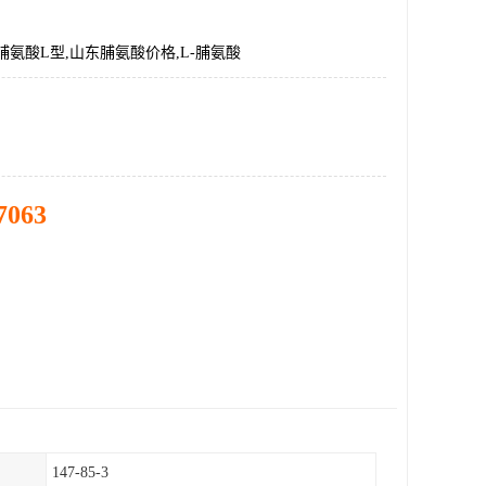
脯氨酸L型,山东脯氨酸价格,L-脯氨酸
7063
147-85-3