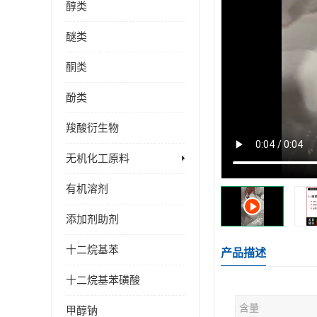
醇类
醚类
酮类
酚类
羧酸衍生物
无机化工原料
有机溶剂
添加剂助剂
十二烷基苯
产品描述
十二烷基苯磺酸
含量
甲醇钠