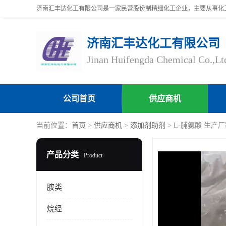
济南汇丰达化工有限公司
Jinan Huifengda Chemical Co.,Lt
公司首页
供应商机
当前位置：
首页
>
供应商机
>
添加剂助剂
> L-脯氨酸 生产厂家
产品分类
Product
胺类
烷经