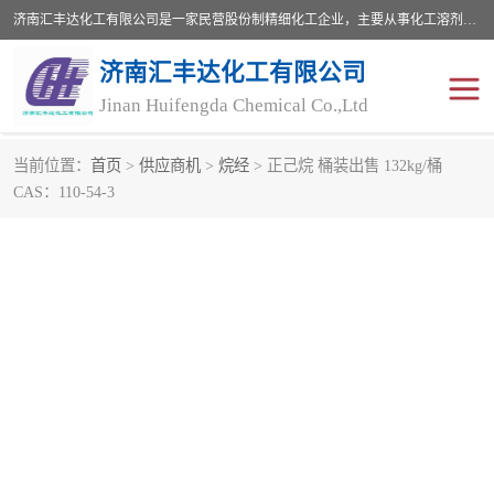
济南汇丰达化工有限公司是一家民营股份制精细化工企业，主要从事化工溶剂、药用辅料、合成中间体等深加工产品的研制开发、生产、销售和进出口贸易。主营产品：环氧丙烷，十二烷基苯，甲基磺酸，磺酸，DMF，DMAC，甘油，苯甲醇，乙酰氯，甲基丙烯酸，甲基丙烯酸甲酯，叔丁醇，异辛酸，二乙烯三胺，一乙，二乙‎，三乙醇胺，原乙酸三甲酯等化工产品及中间体。欢迎各界朋友洽谈咨询业务。
济南汇丰达化工有限公司
Jinan Huifengda Chemical Co.,Ltd
当前位置：
首页
>
供应商机
>
烷经
> 正己烷 桶装出售 132kg/桶
CAS：110-54-3