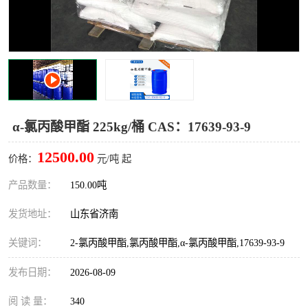
十二烷基苯磺酸
甲醇钠
乙醇钠
三乙胺
丙二醇甲醚醋酸酯
丙酸乙酯
过氧化苯甲酰
多聚磷酸
α-氯丙酸甲酯 225kg/桶 CAS：17639-93-9
叔丁基苯
砜类
12500.00
价格：
元/吨 起
醛类
芳烃化合物
产品数量：
150.00吨
发货地址：
山东省济南
酯类
有机酸酯类
关键词：
2-氯丙酸甲酯,氯丙酸甲酯,α-氯丙酸甲酯,17639-93-9
烷烃化工原料
合成中间体
发布日期：
2026-08-09
水处理助剂
阅 读 量：
340