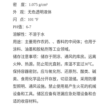
密 度：1.075 g/cm³
外 观：无色透明液体
闪 点：101 °F
PH值：6-7
溶解性：不溶于水
用途：主要用作农药、、香料的中间体；也用于
涂料、油墨和胶粘剂等工业领域。
储存注意事项：储存于阴凉、通风的库房。远离
火种、热源。防止阳光直射。库温不宜过30℃。
保持容器密封。应与氧化剂、还原剂、酸类、碱
类、食用化学品分开存放，切忌混储。采用防爆
型照明、通风设施。禁止使用易产生火花的机械
设备和工具。储区应备有泄漏应急处理设备和合
适的收容材料。