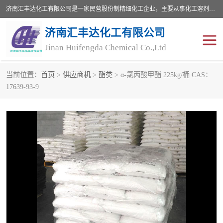
济南汇丰达化工有限公司是一家民营股份制精细化工企业，主要从事化工溶剂、药用辅料、合成中间体等深加工产品的研制开发、生产、销售和进出口贸易。主营产品：环氧丙烷，十二烷基苯，甲基磺酸，磺酸，DMF，DMAC，甘油，苯甲醇，乙酰氯，甲基丙烯酸，甲基丙烯酸甲酯，叔丁醇，异辛酸，二乙烯三胺，一乙，二乙‎，三乙醇胺，原乙酸三甲酯等化工产品及中间体。欢迎各界朋友洽谈咨询业务。
济南汇丰达化工有限公司
Jinan Huifengda Chemical Co.,Ltd
当前位置：
首页
>
供应商机
>
酯类
> α-氯丙酸甲酯 225kg/桶 CAS：
胺类
烷经
17639-93-9
醇类
醚类
酮类
酚类
羧酸衍生物
无机化工原料
无机盐
有机溶剂
添加剂助剂
十二烷基苯