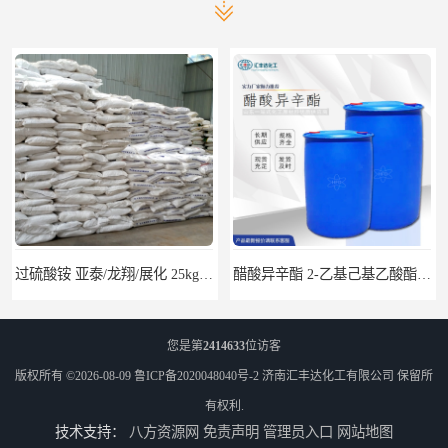
过硫酸铵 亚泰/龙翔/展化 25kg/袋 7727-54-0
醋酸异辛酯 2-乙基己基乙酸酯 170kg/桶 31565-19-2
您是第
2414633
位访客
版权所有 ©2026-08-09
鲁ICP备2020048040号-2
济南汇丰达化工有限公司
保留所
有权利.
技术支持：
八方资源网
免责声明
管理员入口
网站地图