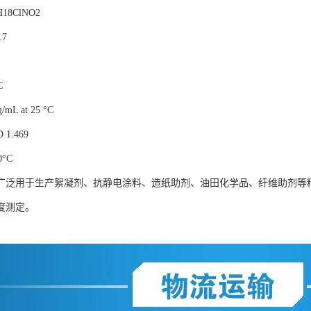
18ClNO2
.7
C
/mL at 25 °C
 1.469
°C
广泛用于生产絮凝剂、抗静电涂料、造纸助剂、油田化学品、纤维助剂等
度测定。