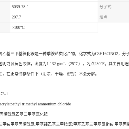
5039-78-1
分子式
207.7
熔点
>100°C
乙基三甲基氯化铵是一种季铵盐类化合物，化学式为C8H16ClNO2，分子量为193
明或淡黄色液体，密度为1.132 g/mL（25°C），闪点230°F。其
性，在正常储存条件下（阴凉、干燥、密封）不会分解。
78-1
ylatoethyl trimethyl ammonium chloride
基丙烯酰氧乙基三甲基氯化铵
三甲铵甲基丙烯酰氯;甲基羟乙基三甲胺氯;甲基乙基三甲基氯化铵;甲基丙