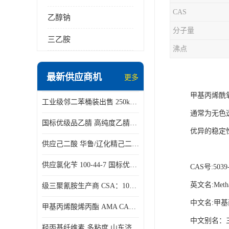
CAS
乙醇钠
分子量
三乙胺
沸点
最新供应商机
更多
甲基丙烯酰氧
工业级邻二苯桶装出售 250kg/桶 95-50-1
通常为无色透
国标优级品乙腈 高纯度乙腈桶装现货160kg桶
优异的稳定
供应己二酸 华鲁/辽化精己二酸 大包装可分小包装现货
供应氯化苄 100-44-7 国标优等品苄基氯 一桶起发
CAS号:5039-
英文名:Methacr
级三聚氰胺生产商 CSA：108-78-1 济南发货
中文名:甲
甲基丙烯酸烯丙酯 AMA CAS：96-05-9
中文别名：
羟丙基纤维素 多粘度 山东济南仓库发货