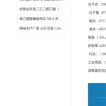
分子式: C9H
优势出天音二乙二醇乙醚（DPE）山东仓库发现货
分子量: 207
单乙醇胺桶装供应 MEA 济南仓库发货 厂家
熔点: -25°C
咪唑生产厂家 公斤可发 CAS:288-32-4
沸点:>100°
密度: 1.105 g
折射率:n20/D
闪点： >100
工业用途：
游离氯的光