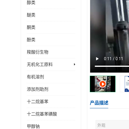
醇类
醚类
酮类
酚类
羧酸衍生物
无机化工原料
有机溶剂
添加剂助剂
十二烷基苯
产品描述
十二烷基苯磺酸
外观
甲醇钠