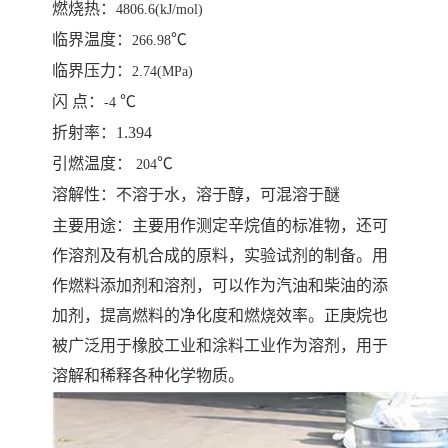
燃烧热
：
4806.6(kJ/mol)
临界温度
：
℃
266.98
临界压力
：
2.74(MPa)
闪
点
：
℃
-4
折射率：
1.394
引燃温度
：
℃
204
溶解性：
不溶于水，溶于醇，可混溶于醚
主要用途
：
主要用作测定辛烷值的标准物
，
还可
作溶剂及有机合成的原料
，
实验试剂的制备。用
作燃料添加剂和溶剂
，
可以作为汽油和柴油的添
加剂，提高燃料的净化度和燃烧效率。正庚烷也
被广泛用于橡胶工业和涂料工业作为溶剂，用于
溶解和稀释各种化学物质。