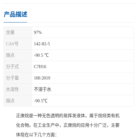
产品描述
含量
97%
CAS号
142-82-5
熔点
-90.5 ℃
分子式
C7H16
分子量
100.2019
水溶性
不溶于水
熔点
-90.5℃
正庚烷是一种无色透明的易挥发液体，属于烷烃类有机
化合物。在工业生产中，正庚烷的应用十分广泛，主要
体现在以下几个方面：