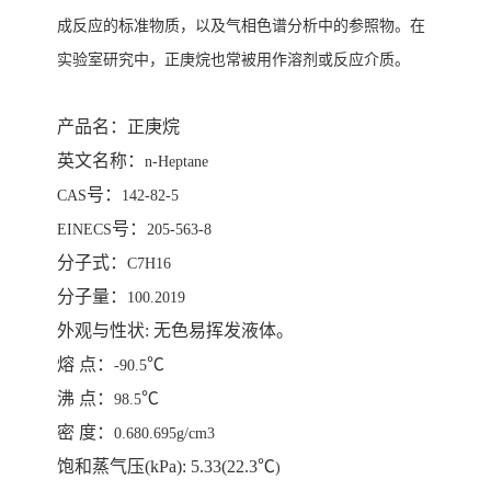
成反应的标准物质，以及气相色谱分析中的参照物。在
实验室研究中，正庚烷也常被用作溶剂或反应介质。
产品名：
正庚烷
英文名称
：
n-Heptane
号：
CAS
142-82-5
号：
EINECS
205-563-8
分子式
：
C7H16
分子量
：
100.2019
外观与性状
:
无色易挥发液体。
熔
点
：
℃
-90.5
沸
点
：
℃
98.5
密
度
：
0.680.695g/cm
3
饱和蒸气压
(kPa): 5.33(22.3
℃
)