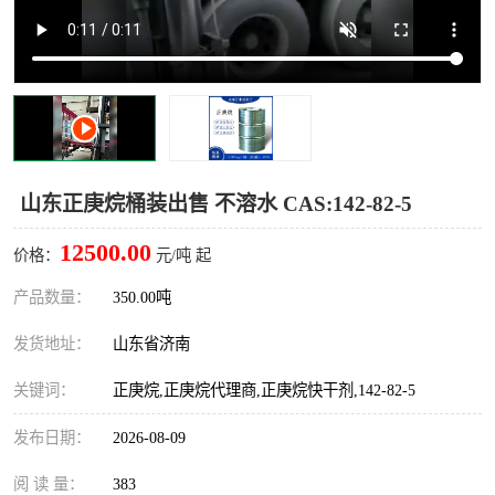
十二烷基苯磺酸
甲醇钠
乙醇钠
三乙胺
丙二醇甲醚醋酸酯
丙酸乙酯
过氧化苯甲酰
多聚磷酸
山东正庚烷桶装出售 不溶水 CAS:142-82-5
叔丁基苯
砜类
12500.00
价格：
元/吨 起
醛类
芳烃化合物
产品数量：
350.00吨
发货地址：
山东省济南
酯类
有机酸酯类
关键词：
正庚烷,正庚烷代理商,正庚烷快干剂,142-82-5
烷烃化工原料
合成中间体
发布日期：
2026-08-09
水处理助剂
阅 读 量：
383