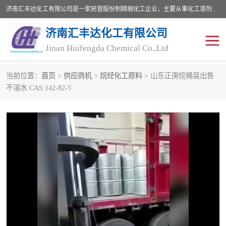
济南汇丰达化工有限公司是一家民营股份制精细化工企业，主要从事化工溶剂、药用辅料、合成中间体等深加工产品的研制开发、生产、销售和进出口贸易。主营产品：环氧丙烷，十二烷基苯，甲基磺酸，磺酸，DMF，DMAC，甘油，苯甲醇，乙酰氯，甲基丙烯酸，甲基丙烯酸甲酯，叔丁醇，异辛酸，二乙烯三胺，一乙，二乙‎，三乙醇胺，原乙酸三甲酯等化工产品及中间体。欢迎各界朋友洽谈咨询业务。
济南汇丰达化工有限公司
Jinan Huifengda Chemical Co.,Ltd
当前位置：
首页
>
供应商机
>
烷烃化工原料
> 山东正庚烷桶装出售
胺类
烷经
不溶水 CAS:142-82-5
醇类
醚类
酮类
酚类
羧酸衍生物
无机化工原料
无机盐
有机溶剂
添加剂助剂
十二烷基苯