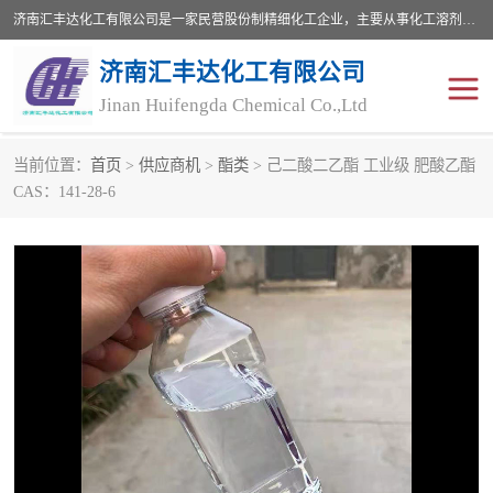
济南汇丰达化工有限公司是一家民营股份制精细化工企业，主要从事化工溶剂、药用辅料、合成中间体等深加工产品的研制开发、生产、销售和进出口贸易。主营产品：环氧丙烷，十二烷基苯，甲基磺酸，磺酸，DMF，DMAC，甘油，苯甲醇，乙酰氯，甲基丙烯酸，甲基丙烯酸甲酯，叔丁醇，异辛酸，二乙烯三胺，一乙，二乙‎，三乙醇胺，原乙酸三甲酯等化工产品及中间体。欢迎各界朋友洽谈咨询业务。
济南汇丰达化工有限公司
Jinan Huifengda Chemical Co.,Ltd
当前位置：
首页
>
供应商机
>
酯类
> 己二酸二乙酯 工业级 肥酸乙酯
胺类
烷经
CAS：141-28-6
醇类
醚类
酮类
酚类
羧酸衍生物
无机化工原料
无机盐
有机溶剂
添加剂助剂
十二烷基苯