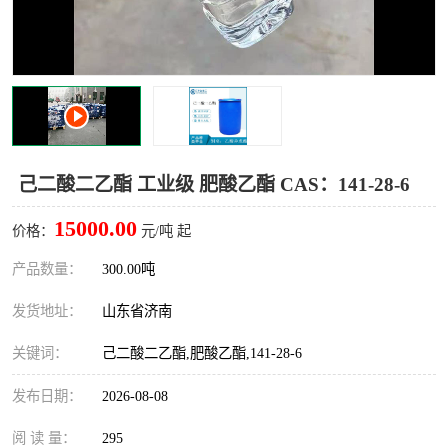
十二烷基苯磺酸
甲醇钠
乙醇钠
三乙胺
丙二醇甲醚醋酸酯
丙酸乙酯
过氧化苯甲酰
多聚磷酸
己二酸二乙酯 工业级 肥酸乙酯 CAS：141-28-6
叔丁基苯
砜类
15000.00
价格：
元/吨 起
醛类
芳烃化合物
产品数量：
300.00吨
发货地址：
山东省济南
酯类
有机酸酯类
关键词：
己二酸二乙酯,肥酸乙酯,141-28-6
烷烃化工原料
合成中间体
发布日期：
2026-08-08
水处理助剂
阅 读 量：
295