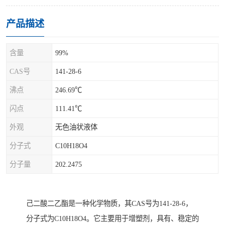
产品描述
含量
99%
CAS号
141-28-6
沸点
246.69℃
闪点
111.41℃
外观
无色油状液体
分子式
C10H18O4
分子量
202.2475
己二酸二乙酯是一种化学物质，其CAS号为141-28-6，
分子式为C10H18O4。它主要用于增塑剂，具有、稳定的