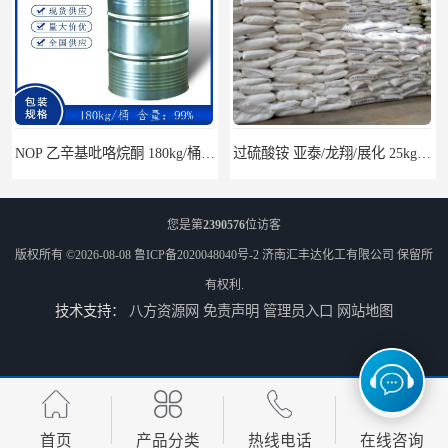
NOP 乙辛基吡咯烷酮 180kg/桶 2687-94-7
过硫酸铵 亚泰/龙翔/展化 25kg/袋 7727-54-0
您是第
2390576
位访客
版权所有 ©2026-08-08
鲁ICP备2020048040号-2
济南汇丰达化工有限公司
保留所
有权利.
技术支持：
八方资源网
免责声明
管理员入口
网站地图
醋酸异辛酯 2-乙基己基乙酸酯 170kg/桶 31565-19-2
山东桶装氯苯 230kg/桶 全国发货108-90-7
首页
产品分类
热线电话
在线咨询