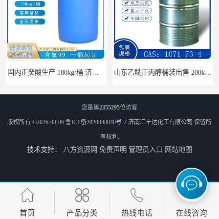
山东乙酰正丙醇桶装出售 200kg/桶 CAS：1071-73-4
电子级碳酸乙烯酯 桶装EC 250kg/桶 96-49-1
您是第
2355295
位访客
版权所有 ©2026-08-06
鲁ICP备2020048040号-2
济南汇丰达化工有限公司
保留所
有权利.
技术支持：
八方资源网
免责声明
管理员入口
网站地图
2,6-二叔丁基对甲酚 抗氧剂264 CAS：128-37-0
无水氯化锌 50kg/桶 7646-85-7
首页
产品分类
热线电话
在线咨询