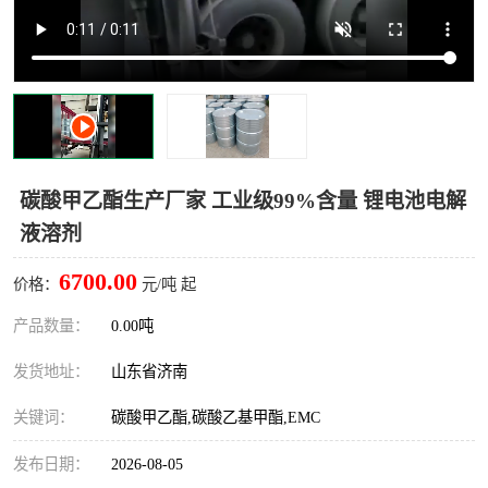
十二烷基苯磺酸
甲醇钠
乙醇钠
三乙胺
丙二醇甲醚醋酸酯
丙酸乙酯
过氧化苯甲酰
多聚磷酸
碳酸甲乙酯生产厂家 工业级99%含量 锂电池电解
液溶剂
叔丁基苯
砜类
6700.00
价格：
元/吨 起
醛类
芳烃化合物
产品数量：
0.00吨
酯类
有机酸酯类
发货地址：
山东省济南
烷烃化工原料
合成中间体
关键词：
碳酸甲乙酯,碳酸乙基甲酯,EMC
水处理助剂
发布日期：
2026-08-05