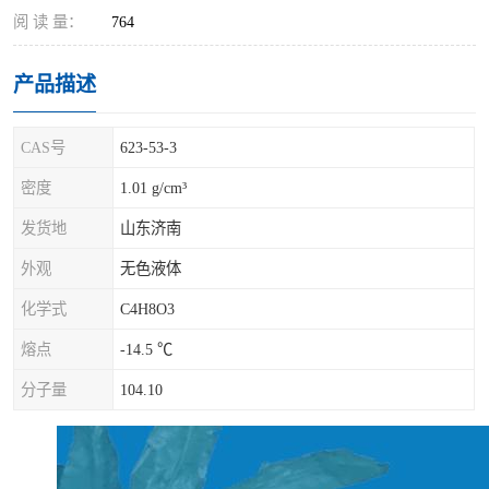
阅 读 量：
764
产品描述
CAS号
623-53-3
密度
1.01 g/cm³
发货地
山东济南
外观
无色液体
化学式
C4H8O3
熔点
-14.5 ℃
分子量
104.10