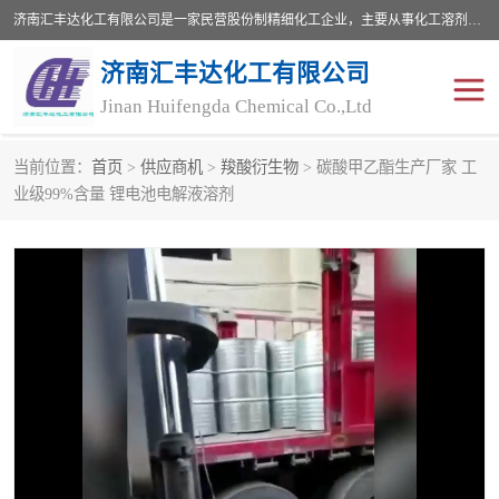
济南汇丰达化工有限公司是一家民营股份制精细化工企业，主要从事化工溶剂、药用辅料、合成中间体等深加工产品的研制开发、生产、销售和进出口贸易。主营产品：环氧丙烷，十二烷基苯，甲基磺酸，磺酸，DMF，DMAC，甘油，苯甲醇，乙酰氯，甲基丙烯酸，甲基丙烯酸甲酯，叔丁醇，异辛酸，二乙烯三胺，一乙，二乙‎，三乙醇胺，原乙酸三甲酯等化工产品及中间体。欢迎各界朋友洽谈咨询业务。
济南汇丰达化工有限公司
Jinan Huifengda Chemical Co.,Ltd
当前位置：
首页
>
供应商机
>
羧酸衍生物
> 碳酸甲乙酯生产厂家 工
胺类
烷经
业级99%含量 锂电池电解液溶剂
醇类
醚类
酮类
酚类
羧酸衍生物
无机化工原料
无机盐
有机溶剂
添加剂助剂
十二烷基苯