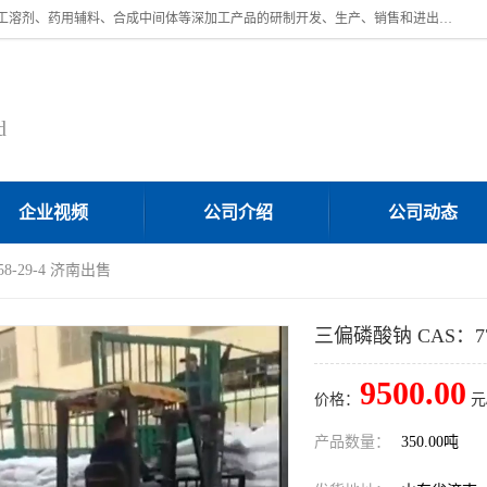
济南汇丰达化工有限公司是一家民营股份制精细化工企业，主要从事化工溶剂、药用辅料、合成中间体等深加工产品的研制开发、生产、销售和进出口贸易。主营产品：环氧丙烷，十二烷基苯，甲基磺酸，磺酸，DMF，DMAC，甘油，苯甲醇，乙酰氯，甲基丙烯酸，甲基丙烯酸甲酯，叔丁醇，异辛酸，二乙烯三胺，一乙，二乙‎，三乙醇胺，原乙酸三甲酯等化工产品及中间体。欢迎各界朋友洽谈咨询业务。
d
企业视频
公司介绍
公司动态
8-29-4 济南出售
三偏磷酸钠 CAS：77
9500.00
价格：
元
产品数量：
350.00吨