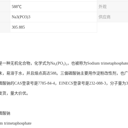
588℃
外观
Na3(PO3)3
供应商
305.885
无机化合物，化学式为Na₃(PO₃)₃，也被称为Sodium trimetaphosphate或trimet
末，易溶于水，并且熔点高达588。三偏磷酸钠主要用作淀粉改性剂，也
钠的CAS登录号是7785-84-4，EINECS登录号是232-088-3，分子量为305.
发货，量大价优。
磷酸钠
trimetaphosphate