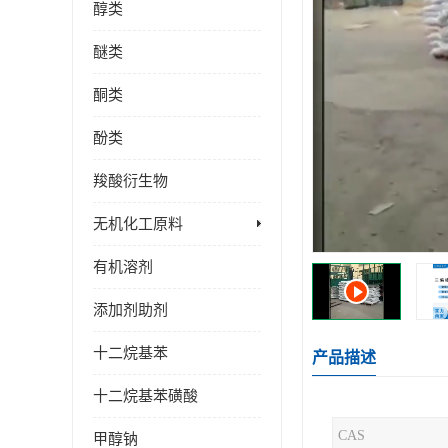
醇类
醚类
酮类
酚类
羧酸衍生物
无机化工原料
有机溶剂
添加剂助剂
十二烷基苯
产品描述
十二烷基苯磺酸
CAS
甲醇钠