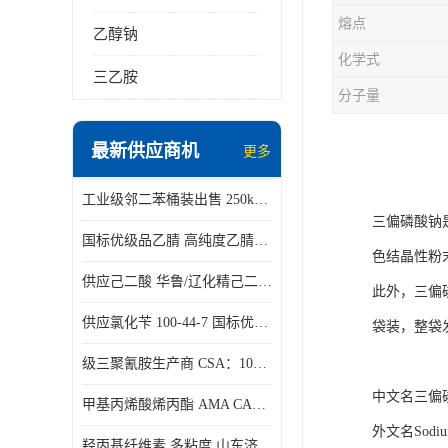
熔点
乙醇钠
化学式
三乙胺
分子量
最新供应商机
更多
工业级邻二苯桶装出售 250kg/桶 95-50-1
三偏磷酸钠是一种
国标优级品乙腈 高纯度乙腈桶装现货160kg桶
色结晶性粉
供应己二酸 华鲁/辽化精己二酸 大包装可分小包装现货
此外，三偏磷酸
供应氯化苄 100-44-7 国标优等品苄基氯 一桶起发
袋装，整袋
级三聚氰胺生产商 CSA：108-78-1 济南发货
中文名三偏
甲基丙烯酸烯丙酯 AMA CAS：96-05-9
外文名Sodium 
羟丙基纤维素 多粘度 山东济南仓库发货