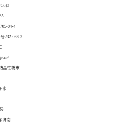
O3)3
85
85-84-4
232-088-3
℃
/cm³
结晶性粉末
℃
于水
/袋
东济南