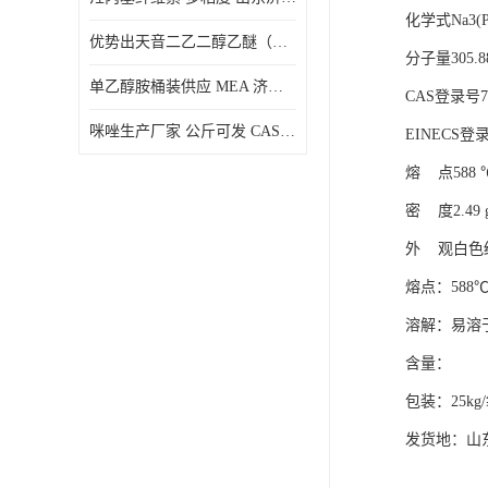
化学式Na3(P
优势出天音二乙二醇乙醚（DPE）山东仓库发现货
分子量305.8
单乙醇胺桶装供应 MEA 济南仓库发货 厂家
CAS登录号77
咪唑生产厂家 公斤可发 CAS:288-32-4
EINECS登录号
熔 点588 
密 度2.49 g
外 观白色
熔点：588
溶解：易溶
含量：
包装：25kg
发货地：山