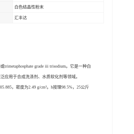
白色结晶性粉末
汇丰达
aphosphate grade iii trisodium。它是一种白
广泛应用于合成洗涤剂、水质软化剂等领域。
885，密度为2.49 g/cm³。h按理98.5%，25公斤