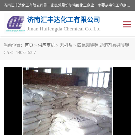
济南汇丰达化工有限公司是一家民营股份制精细化工企业，主要从事化工溶剂、药用辅料、合成中间体等深加工产品的研制开发、生产、销售和进出口贸易。主营产品：环氧丙烷，十二烷基苯，甲基磺酸，磺酸，DMF，DMAC，甘油，苯甲醇，乙酰氯，甲基丙烯酸，甲基丙烯酸甲酯，叔丁醇，异辛酸，二乙烯三胺，一乙，二乙‎，三乙醇胺，原乙酸三甲酯等化工产品及中间体。欢迎各界朋友洽谈咨询业务。
济南汇丰达化工有限公司
Jinan Huifengda Chemical Co.,Ltd
当前位置：
首页
>
供应商机
>
无机盐
> 四氟硼酸钾 助溶剂氟硼酸钾
胺类
烷经
CAS：14075-53-7
醇类
醚类
酮类
酚类
羧酸衍生物
无机化工原料
无机盐
有机溶剂
添加剂助剂
十二烷基苯