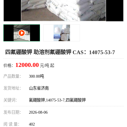
十二烷基苯磺酸
甲醇钠
乙醇钠
三乙胺
丙二醇甲醚醋酸酯
丙酸乙酯
过氧化苯甲酰
多聚磷酸
四氟硼酸钾 助溶剂氟硼酸钾 CAS：14075-53-7
叔丁基苯
砜类
12000.00
价格：
元/吨 起
醛类
芳烃化合物
产品数量：
300.00吨
发货地址：
山东省济南
酯类
有机酸酯类
关键词：
氟硼酸钾,14075-53-7,四氟硼酸钾
烷烃化工原料
合成中间体
发布日期：
2026-08-06
水处理助剂
阅 读 量：
402