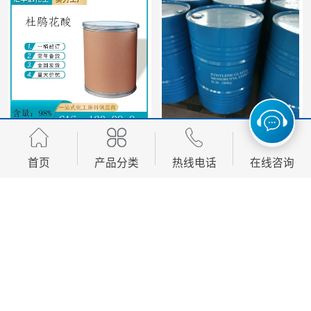
杜鹃花酸 25kg/桶 CAS：123-99-9
乙二醇丁醚 天音/三木/陶氏 186kg/桶 BCS
首页
产品分类
热线电话
在线咨询
您是第
2363193
位访客
版权所有 ©2026-08-06
鲁ICP备2020048040号-2
济南汇丰达化工有限公司
保留所
有权利.
技术支持：
八方资源网
免责声明
管理员入口
网站地图