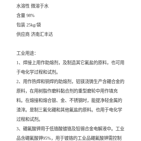
水溶性 微溶于水
含量 98%
包装 25kg/袋
供应商 济南汇丰达
工业用途：
1、焊接上用作助熔剂，及制造其它氟盐的原料，也可用
于电化学过程和试剂。
2、用作热焊和铜焊的助熔剂，铝镁浇铸生产含硼合金的
原料，在用树脂作磨料黏合剂的重型磨轮中用作填充
料。在熔接和熔合银、金、不锈钢时，能提净轻金属的
渣滓。是制三氟化硼和其他氟盐的原料。也用于电化学
过程和试剂。
3、硼氟酸钾用于低铬酸镀铬及铅锡合金电解液中。工业
品含硼氟酸钾95%，用于镀铬的工业品硼氟酸钾需控制