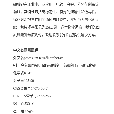
硼酸钾在工业中广泛应用于电镀、冶金、催化剂制备等
领域。其特性包括高稳定性、良好的溶解性和低毒性。
储存时需放置在阴凉通风的环境中，避免与强氧化剂接
触。包装规格常见为25kg/袋，适合物流运输。我们的四
氟硼酸钾粒度均匀，欢迎联系我们为您提供解决方案。
中文名硼氟酸钾
外文名potassium tetrafluoroborate
别 名氟硼酸钾，四氟硼酸钾，氟硼钾石，硼氟化钾
化学式KBF4
分子量125.90
CAS登录号14075-53-7
EINECS登录号237-928-2
熔 点530 ℃
密 度2.5g/mL