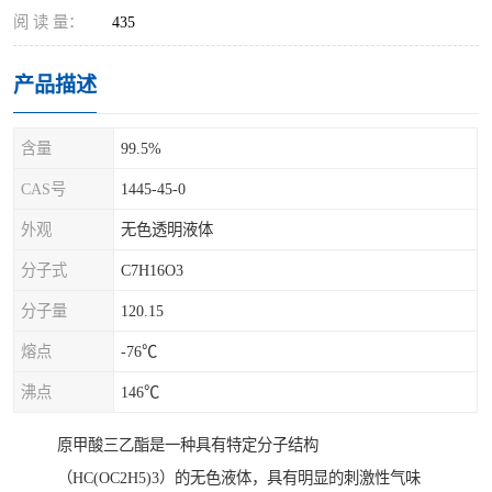
阅 读 量：
435
产品描述
含量
99.5%
CAS号
1445-45-0
外观
无色透明液体
分子式
C7H16O3
分子量
120.15
熔点
-76℃
沸点
146℃
原甲酸三乙酯是一种具有特定分子结构
（HC(OC2H5)3）的无色液体，具有明显的刺激性气味