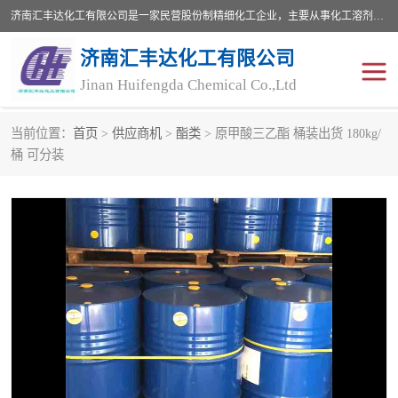
济南汇丰达化工有限公司是一家民营股份制精细化工企业，主要从事化工溶剂、药用辅料、合成中间体等深加工产品的研制开发、生产、销售和进出口贸易。主营产品：环氧丙烷，十二烷基苯，甲基磺酸，磺酸，DMF，DMAC，甘油，苯甲醇，乙酰氯，甲基丙烯酸，甲基丙烯酸甲酯，叔丁醇，异辛酸，二乙烯三胺，一乙，二乙‎，三乙醇胺，原乙酸三甲酯等化工产品及中间体。欢迎各界朋友洽谈咨询业务。
济南汇丰达化工有限公司
Jinan Huifengda Chemical Co.,Ltd
当前位置：
首页
>
供应商机
>
酯类
> 原甲酸三乙酯 桶装出货 180kg/
胺类
烷经
桶 可分装
醇类
醚类
酮类
酚类
羧酸衍生物
无机化工原料
无机盐
有机溶剂
添加剂助剂
十二烷基苯