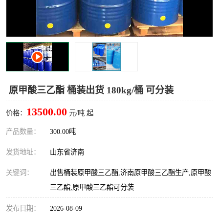
十二烷基苯磺酸
甲醇钠
乙醇钠
三乙胺
丙二醇甲醚醋酸酯
丙酸乙酯
过氧化苯甲酰
多聚磷酸
原甲酸三乙酯 桶装出货 180kg/桶 可分装
叔丁基苯
砜类
13500.00
价格：
元/吨 起
醛类
芳烃化合物
产品数量：
300.00吨
发货地址：
山东省济南
酯类
有机酸酯类
关键词：
出售桶装原甲酸三乙酯,济南原甲酸三乙酯生产,原甲酸
烷烃化工原料
合成中间体
三乙酯,原甲酸三乙酯可分装
水处理助剂
发布日期：
2026-08-09