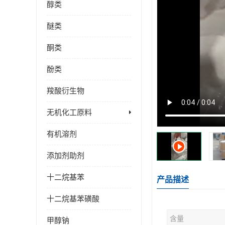
醇类
醚类
酮类
酚类
羧酸衍生物
无机化工原料
有机溶剂
添加剂助剂
十二烷基苯
产品描述
十二烷基苯磺酸
含量
甲醇钠