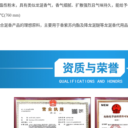
结晶性粉末，具有类似龙涎香气，香气细腻、扩散强烈且气味持久，能给
0℃(760 mm)
是合涎香产品的理想原料，主要用于香紫苏内酯及降龙涎醚等龙涎香代用