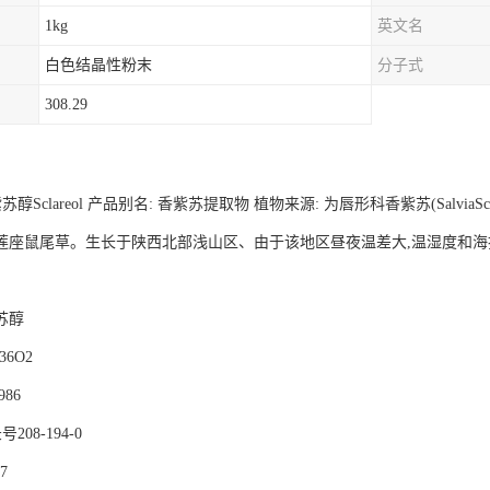
1kg
英文名
白色结晶性粉末
分子式
308.29
醇Sclareol 产品别名: 香紫苏提取物 植物来源: 为唇形科香紫苏(SalviaScla
莲座鼠尾草。生长于陕西北部浅山区、由于该地区昼夜温差大,温湿度和海
苏醇
36O2
986
208-194-0
-7