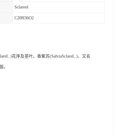
Sclareol
C20H36O2
reL.)花序及茎叶。香紫苏(SalviaSclareL.)、又名
拔。