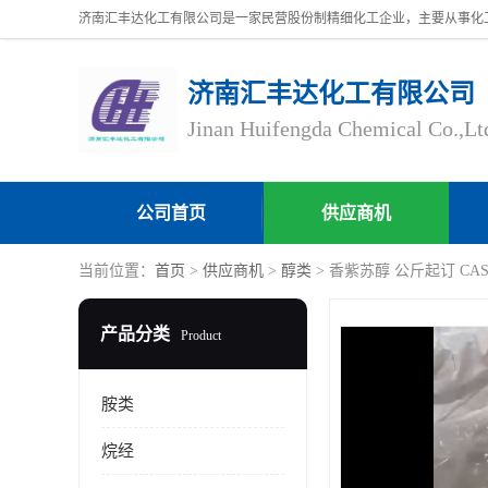
济南汇丰达化工有限公司
Jinan Huifengda Chemical Co.,Lt
公司首页
供应商机
当前位置：
首页
>
供应商机
>
醇类
> 香紫苏醇 公斤起订 CAS51
产品分类
Product
胺类
烷经