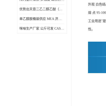
外观 白色
优势出天音二乙二醇乙醚（DPE）山东仓库发现货
熔 点 95-10
单乙醇胺桶装供应 MEA 济南仓库发货 厂家
工业用途”
咪唑生产厂家 公斤可发 CAS:288-32-4
性。