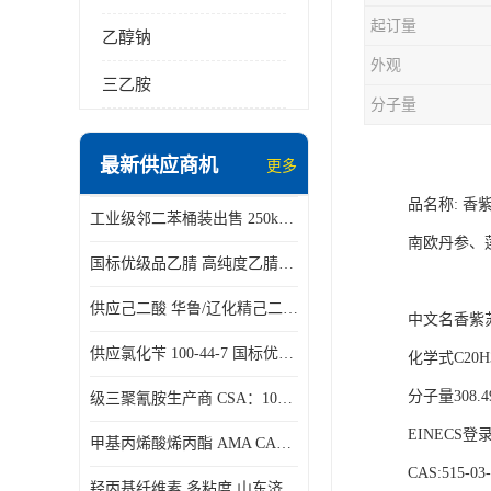
起订量
乙醇钠
外观
三乙胺
分子量
最新供应商机
更多
品名称: 香紫苏
工业级邻二苯桶装出售 250kg/桶 95-50-1
南欧丹参、
国标优级品乙腈 高纯度乙腈桶装现货160kg桶
供应己二酸 华鲁/辽化精己二酸 大包装可分小包装现货
中文名香紫
供应氯化苄 100-44-7 国标优等品苄基氯 一桶起发
化学式C20H
分子量308.4
级三聚氰胺生产商 CSA：108-78-1 济南发货
EINECS登录号
甲基丙烯酸烯丙酯 AMA CAS：96-05-9
CAS:515-03
羟丙基纤维素 多粘度 山东济南仓库发货