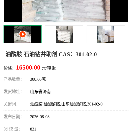
十二烷基苯磺酸
甲醇钠
乙醇钠
三乙胺
丙二醇甲醚醋酸酯
丙酸乙酯
过氧化苯甲酰
多聚磷酸
油酰胺 石油钻井助剂 CAS：301-02-0
叔丁基苯
砜类
16500.00
价格：
元/吨 起
醛类
芳烃化合物
产品数量：
300.00吨
发货地址：
山东省济南
酯类
有机酸酯类
关键词：
油酰胺,油酸酰胺,山东油酸酰胺,301-02-0
烷烃化工原料
合成中间体
发布日期：
2026-08-08
水处理助剂
阅 读 量：
831