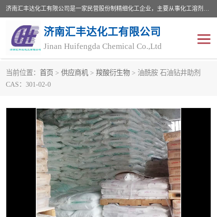
济南汇丰达化工有限公司是一家民营股份制精细化工企业，主要从事化工溶剂、药用辅料、合成中间体等深加工产品的研制开发、生产、销售和进出口贸易。主营产品：环氧丙烷，十二烷基苯，甲基磺酸，磺酸，DMF，DMAC，甘油，苯甲醇，乙酰氯，甲基丙烯酸，甲基丙烯酸甲酯，叔丁醇，异辛酸，二乙烯三胺，一乙，二乙‎，三乙醇胺，原乙酸三甲酯等化工产品及中间体。欢迎各界朋友洽谈咨询业务。
济南汇丰达化工有限公司
Jinan Huifengda Chemical Co.,Ltd
当前位置：
首页
>
供应商机
>
羧酸衍生物
> 油酰胺 石油钻井助剂
胺类
烷经
CAS：301-02-0
醇类
醚类
酮类
酚类
羧酸衍生物
无机化工原料
无机盐
有机溶剂
添加剂助剂
十二烷基苯