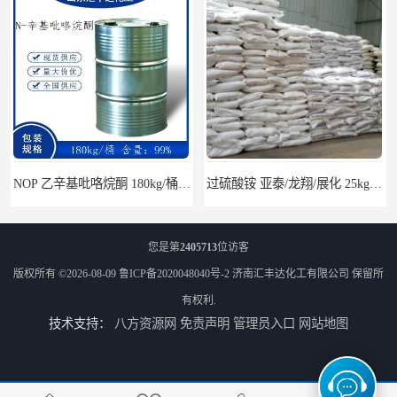
NOP 乙辛基吡咯烷酮 180kg/桶 2687-94-7
过硫酸铵 亚泰/龙翔/展化 25kg/袋 7727-54-0
您是第
2405713
位访客
版权所有 ©2026-08-09
鲁ICP备2020048040号-2
济南汇丰达化工有限公司
保留所
有权利.
技术支持：
八方资源网
免责声明
管理员入口
网站地图