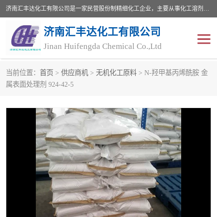
济南汇丰达化工有限公司是一家民营股份制精细化工企业，主要从事化工溶剂、药用辅料、合成中间体等深加工产品的研制开发、生产、销售和进出口贸易。主营产品：环氧丙烷，十二烷基苯，甲基磺酸，磺酸，DMF，DMAC，甘油，苯甲醇，乙酰氯，甲基丙烯酸，甲基丙烯酸甲酯，叔丁醇，异辛酸，二乙烯三胺，一乙，二乙‎，三乙醇胺，原乙酸三甲酯等化工产品及中间体。欢迎各界朋友洽谈咨询业务。
济南汇丰达化工有限公司
Jinan Huifengda Chemical Co.,Ltd
当前位置：
首页
>
供应商机
>
无机化工原料
> N-羟甲基丙烯酰胺 金
胺类
烷经
属表面处理剂 924-42-5
醇类
醚类
酮类
酚类
羧酸衍生物
无机化工原料
无机盐
有机溶剂
添加剂助剂
十二烷基苯