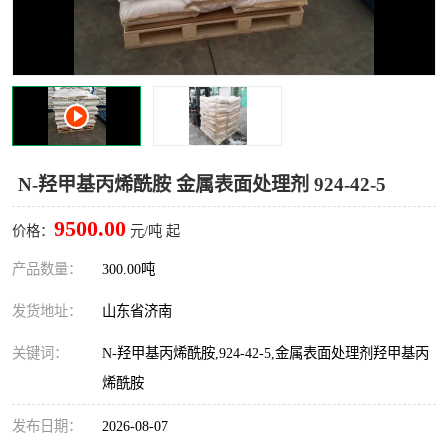
十二烷基苯磺酸
甲醇钠
乙醇钠
三乙胺
丙二醇甲醚醋酸酯
丙酸乙酯
过氧化苯甲酰
多聚磷酸
N-羟甲基丙烯酰胺 金属表面处理剂 924-42-5
叔丁基苯
砜类
9500.00
价格：
元/吨 起
醛类
芳烃化合物
产品数量：
300.00吨
发货地址：
山东省济南
酯类
有机酸酯类
关键词：
N-羟甲基丙烯酰胺,924-42-5,金属表面处理剂羟甲基丙
烷烃化工原料
合成中间体
烯酰胺
水处理助剂
发布日期：
2026-08-07