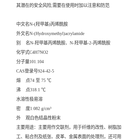
其潜在的安全风险,需要在使用时加以注意和防范
中文名N-(羟甲基)丙烯酰胺
外文名N-(Hydroxymethyl)acrylamide
别 名N-羟甲基丙烯酰胺、N-羟甲基-2-丙烯酰胺
化学式C4H7NO2
分子量101.104
CAS登录号924-42-5
熔 点74 至 75 ℃
沸 点318.1 ℃
水溶性极易溶
密 度1.082 g/cm³
外 观白色结晶性粉末
主要用途：主要用作交联剂，用于纤维的改性、树脂加
工、粘合剂及纸张、皮革、金属表面的处理剂，还可用