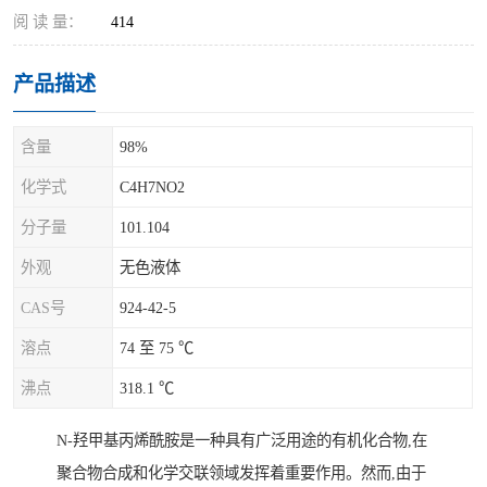
阅 读 量：
414
产品描述
含量
98%
化学式
C4H7NO2
分子量
101.104
外观
无色液体
CAS号
924-42-5
溶点
74 至 75 ℃
沸点
318.1 ℃
N-羟甲基丙烯酰胺是一种具有广泛用途的有机化合物,在
聚合物合成和化学交联领域发挥着重要作用。然而,由于