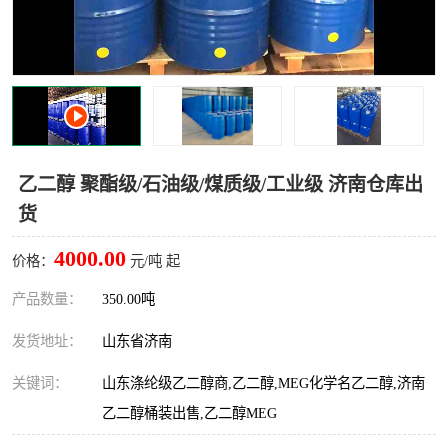
十二烷基苯磺酸
甲醇钠
乙醇钠
三乙胺
丙二醇甲醚醋酸酯
丙酸乙酯
过氧化苯甲酰
多聚磷酸
乙二醇 聚酯级/石油级/煤质级/工业级 济南仓库出
货
叔丁基苯
砜类
4000.00
价格：
元/吨 起
醛类
芳烃化合物
产品数量：
350.00吨
酯类
有机酸酯类
发货地址：
山东省济南
烷烃化工原料
合成中间体
关键词：
山东涤纶级乙二醇商,乙二醇,MEG化学名乙二醇,济南
水处理助剂
乙二醇桶装出售,乙二醇MEG