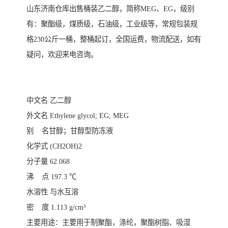
山东济南仓库出售桶装乙二醇，简称
MEG、EG，级别
有：聚酯级，煤质级，石油级，工业级等，常规包装规
格230公斤一桶，整桶起订，全国运费，物流配送，如有
疑问，欢迎来电咨询。
中文名 乙二醇
外文名 Ethylene glycol; EG; MEG
别 名甘醇；甘醇型防冻液
化学式 (CH2OH)2
分子量 62.068
沸 点 197.3 ℃
水溶性 与水互溶
密 度 1.113 g/cm³
主要用途：主要用于制聚酯，涤纶，聚酯树脂、吸湿