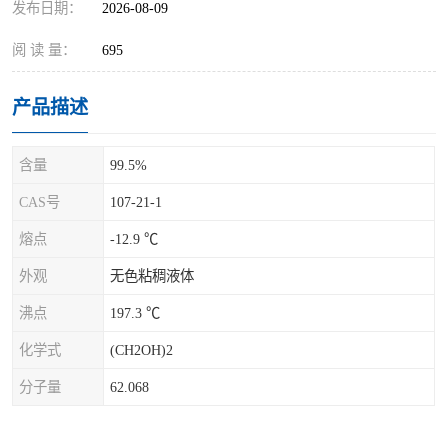
发布日期：
2026-08-09
阅 读 量：
695
产品描述
含量
99.5%
CAS号
107-21-1
熔点
-12.9 ℃
外观
无色粘稠液体
沸点
197.3 ℃
化学式
(CH2OH)2
分子量
62.068