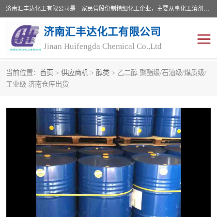
济南汇丰达化工有限公司是一家民营股份制精细化工企业，主要从事化工溶剂、药用辅料、合成中间体等深加工产品的研制开发、生产、销售和进出口贸易。主营产品：环氧丙烷，十二烷基苯，甲基磺酸，磺酸，DMF，DMAC，甘油，苯甲醇，乙酰氯，甲基丙烯酸，甲基丙烯酸甲酯，叔丁醇，异辛酸，二乙烯三胺，一乙，二乙‎，三乙醇胺，原乙酸三甲酯等化工产品及中间体。欢迎各界朋友洽谈咨询业务。
济南汇丰达化工有限公司
Jinan Huifengda Chemical Co.,Ltd
当前位置：
首页
>
供应商机
>
醇类
> 乙二醇 聚酯级/石油级/煤质级/
胺类
烷经
工业级 济南仓库出货
醇类
醚类
酮类
酚类
羧酸衍生物
无机化工原料
无机盐
有机溶剂
添加剂助剂
十二烷基苯