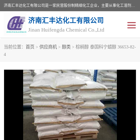
济南汇丰达化工有限公司是一家民营股份制精细化工企业，主要从事化工溶剂、药用辅料、合成中间体等深加工产品的研制开发、生产、销售和进出口贸易。主营产品：环氧丙烷，十二烷基苯，甲基磺酸，磺酸，DMF，DMAC，甘油，苯甲醇，乙酰氯，甲基丙烯酸，甲基丙烯酸甲酯，叔丁醇，异辛酸，二乙烯三胺，一乙，二乙‎，三乙醇胺，原乙酸三甲酯等化工产品及中间体。欢迎各界朋友洽谈咨询业务。
济南汇丰达化工有限公司
Jinan Huifengda Chemical Co.,Ltd
当前位置：
首页
>
供应商机
>
醇类
> 棕榈醇 泰国科宁蜡醇 36653-82-
4