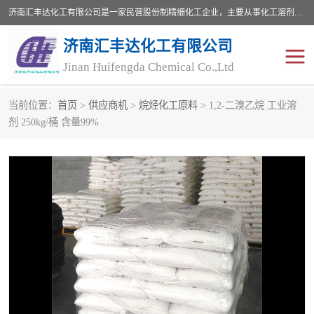
济南汇丰达化工有限公司是一家民营股份制精细化工企业，主要从事化工溶剂、药用辅料、合成中间体等深加工产品的研制开发、生产、销售和进出口贸易。主营产品：环氧丙烷，十二烷基苯，甲基磺酸，磺酸，DMF，DMAC，甘油，苯甲醇，乙酰氯，甲基丙烯酸，甲基丙烯酸甲酯，叔丁醇，异辛酸，二乙烯三胺，一乙，二乙‎，三乙醇胺，原乙酸三甲酯等化工产品及中间体。欢迎各界朋友洽谈咨询业务。
济南汇丰达化工有限公司
Jinan Huifengda Chemical Co.,Ltd
当前位置：
首页
>
供应商机
>
烷烃化工原料
> 1,2-二溴乙烷 工业溶
胺类
烷经
剂 250kg/桶 含量99%
醇类
醚类
酮类
酚类
羧酸衍生物
无机化工原料
无机盐
有机溶剂
添加剂助剂
十二烷基苯