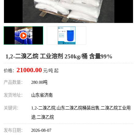
十二烷基苯磺酸
甲醇钠
乙醇钠
三乙胺
丙二醇甲醚醋酸酯
丙酸乙酯
过氧化苯甲酰
多聚磷酸
1,2-二溴乙烷 工业溶剂 250kg/桶 含量99%
叔丁基苯
砜类
21000.00
价格：
元/吨 起
醛类
芳烃化合物
产品数量：
280.00吨
发货地址：
山东省济南
酯类
有机酸酯类
关键词：
1,2-二溴乙烷,山东二溴乙烷桶装出售,二溴乙烷工业用
烷烃化工原料
合成中间体
途,二溴乙烷
水处理助剂
发布日期：
2026-08-07