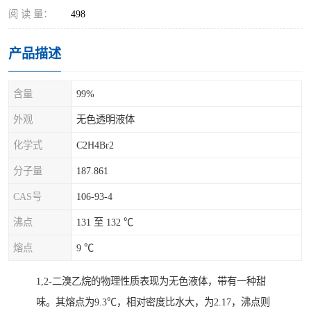
阅 读 量：
498
产品描述
含量
99%
外观
无色透明液体
化学式
C2H4Br2
分子量
187.861
CAS号
106-93-4
沸点
131 至 132 ℃
熔点
9 ℃
1,2-二溴乙烷的物理性质表现为无色液体，带有一种甜
味。其熔点为9.3℃，相对密度比水大，为2.17，沸点则