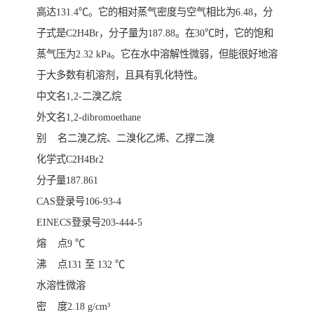
高达131.4℃。它的相对蒸气密度与空气相比为6.48，分
子式是C2H4Br，分子量为187.88。在30℃时，它的饱和
蒸气压为2.32 kPa。它在水中溶解性微弱，但能很好地溶
于大多数有机溶剂，且具有乳化特性。
中文名1,2-二溴乙烷
外文名1,2-dibromoethane
别 名二溴乙烷、二溴化乙烯、乙撑二溴
化学式C2H4Br2
分子量187.861
CAS登录号106-93-4
EINECS登录号203-444-5
熔 点9 ℃
沸 点131 至 132 ℃
水溶性微溶
密 度2.18 g/cm³