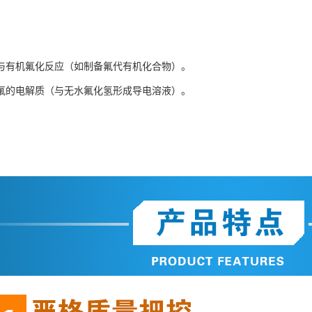
与有机氟化反应（如制备氟代有机化合物）。
氟的电解质（与无水氟化氢形成导电溶液）。