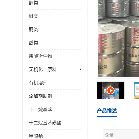
醇类
醚类
酮类
酚类
羧酸衍生物
无机化工原料
有机溶剂
添加剂助剂
十二烷基苯
产品描述
十二烷基苯磺酸
含量
甲醇钠