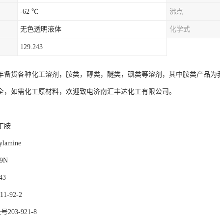
-62 ℃
沸点
无色透明液体
化学式
129.243
年备货各种化工溶剂，胺类，醇类，醚类，砜类等溶剂，其中胺类产品为
全，如需化工原材料，欢迎致电济南汇丰达化工有限公司。
丁胺
lamine
9N
43
1-92-2
203-921-8