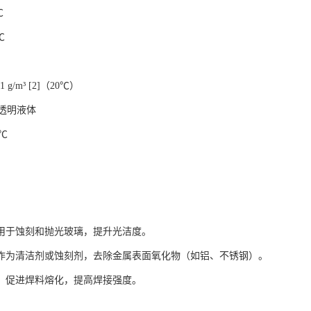
℃
℃
 g/m³ [2]（20℃）
透明液体
 ℃
：用于蚀刻和抛光玻璃，提升光洁度。
‌：作为清洁剂或蚀刻剂，去除金属表面氧化物（如铝、不锈钢）。
剂‌：促进焊料熔化，提高焊接强度。