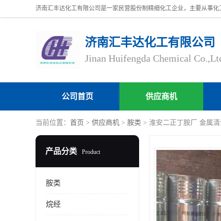
济南汇丰达化工有限公司
Jinan Huifengda Chemical Co.,Lt
公司首页
供应商机
当前位置：
首页
>
供应商机
>
胺类
> 淮安二正丁胺厂 金属清
产品分类
Product
胺类
烷经