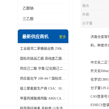
熔点
乙醇钠
外观
三乙胺
分子量
最新供应商机
更多
济南仓库常
料，种类齐
工业级邻二苯桶装出售 250kg/桶 95-50-1
国标优级品乙腈 高纯度乙腈桶装现货160kg桶
中文名二正
供应己二酸 华鲁/辽化精己二酸 大包装可分小包装现货
外文名Dibuty
供应氯化苄 100-44-7 国标优等品苄基氯 一桶起发
化学式C8H1
分子量129.2
级三聚氰胺生产商 CSA：108-78-1 济南发货
CAS登录号11
甲基丙烯酸烯丙酯 AMA CAS：96-05-9
EINECS登录号
羟丙基纤维素 多粘度 山东济南仓库发货