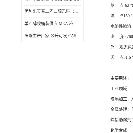
熔 点-62 
优势出天音二乙二醇乙醚（DPE）山东仓库发现货
沸 点159 
单乙醇胺桶装供应 MEA 济南仓库发货 厂家
水溶性微溶
咪唑生产厂家 公斤可发 CAS:288-32-4
密 度0.7601
外 观无色
闪 点51.6
主要用途：
‌工业领域‌
玻璃加工‌
‌金属处理
‌焊接助熔
‌化学合成‌