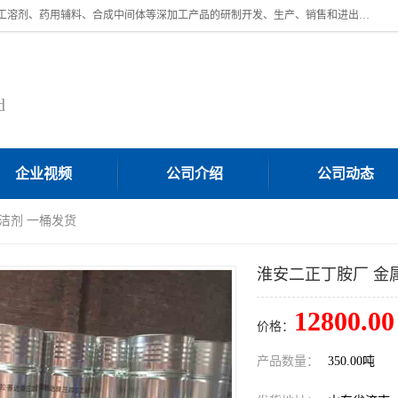
济南汇丰达化工有限公司是一家民营股份制精细化工企业，主要从事化工溶剂、药用辅料、合成中间体等深加工产品的研制开发、生产、销售和进出口贸易。主营产品：环氧丙烷，十二烷基苯，甲基磺酸，磺酸，DMF，DMAC，甘油，苯甲醇，乙酰氯，甲基丙烯酸，甲基丙烯酸甲酯，叔丁醇，异辛酸，二乙烯三胺，一乙，二乙‎，三乙醇胺，原乙酸三甲酯等化工产品及中间体。欢迎各界朋友洽谈咨询业务。
d
企业视频
公司介绍
公司动态
洁剂 一桶发货
淮安二正丁胺厂 金
12800.00
价格：
产品数量：
350.00吨