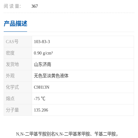
阅 读 量：
367
产品描述
CAS号
103-83-3
密度
0.90 g/cm³
发货地
山东济南
外观
无色至淡黄色液体
化学式
C9H13N
熔点
-75 ℃
分子量
135.206
N,N-二甲基苄胺别名
N,N-二甲基苯甲胺、苄基二甲胺，