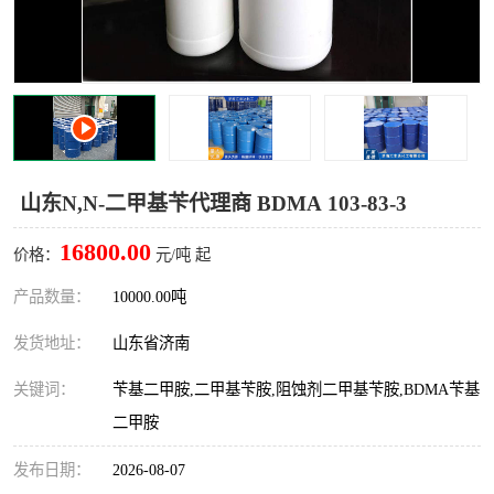
十二烷基苯磺酸
甲醇钠
乙醇钠
三乙胺
丙二醇甲醚醋酸酯
丙酸乙酯
过氧化苯甲酰
多聚磷酸
山东N,N-二甲基苄代理商 BDMA 103-83-3
叔丁基苯
砜类
16800.00
价格：
元/吨 起
醛类
芳烃化合物
产品数量：
10000.00吨
发货地址：
山东省济南
酯类
有机酸酯类
关键词：
苄基二甲胺,二甲基苄胺,阻蚀剂二甲基苄胺,BDMA苄基
烷烃化工原料
合成中间体
二甲胺
水处理助剂
发布日期：
2026-08-07