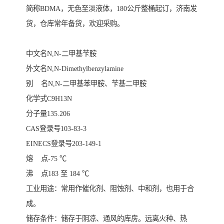
简称
BDMA，无色至淡液体，180公斤整桶起订，济南发
货，仓库常年备货，欢迎采购。
中文名N,N-二甲基苄胺
外文名N,N-Dimethylbenzylamine
别 名N,N-二甲基苯甲胺、苄基二甲胺
化学式C9H13N
分子量135.206
CAS登录号103-83-3
EINECS登录号203-149-1
熔 点-75 ℃
沸 点183 至 184 ℃
工业用途：常用作催化剂、阻蚀剂、中和剂，也用于合
成。
储存条件：储存于阴凉、通风的库房。远离火种、热