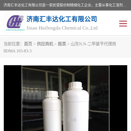
济南汇丰达化工有限公司是一家民营股份制精细化工企业，主要从事化工溶剂、药用辅料、合成中间体等深加工产品的研制开发、生产、销售和进出口贸易。主营产品：环氧丙烷，十二烷基苯，甲基磺酸，磺酸，DMF，DMAC，甘油，苯甲醇，乙酰氯，甲基丙烯酸，甲基丙烯酸甲酯，叔丁醇，异辛酸，二乙烯三胺，一乙，二乙‎，三乙醇胺，原乙酸三甲酯等化工产品及中间体。欢迎各界朋友洽谈咨询业务。
济南汇丰达化工有限公司
Jinan Huifengda Chemical Co.,Ltd
当前位置：
首页
>
供应商机
>
胺类
> 山东N,N-二甲基苄代理商
胺类
烷经
BDMA 103-83-3
醇类
醚类
酮类
酚类
羧酸衍生物
无机化工原料
无机盐
有机溶剂
添加剂助剂
十二烷基苯