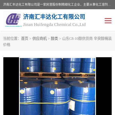
济南汇丰达化工有限公司是一家民营股份制精细化工企业，主要从事化工溶剂、药用辅料、合成中间体等深加工产品的研制开发、生产、销售和进出口贸易。主营产品：环氧丙烷，十二烷基苯，甲基磺酸，磺酸，DMF，DMAC，甘油，苯甲醇，乙酰氯，甲基丙烯酸，甲基丙烯酸甲酯，叔丁醇，异辛酸，二乙烯三胺，一乙，二乙‎，三乙醇胺，原乙酸三甲酯等化工产品及中间体。欢迎各界朋友洽谈咨询业务。
济南汇丰达化工有限公司
Jinan Huifengda Chemical Co.,Ltd
当前位置：
首页
>
供应商机
>
醇类
> 山东C8-10醇供货商 辛癸醇桶装
胺类
烷经
价格
醇类
醚类
酮类
酚类
羧酸衍生物
无机化工原料
无机盐
有机溶剂
添加剂助剂
十二烷基苯