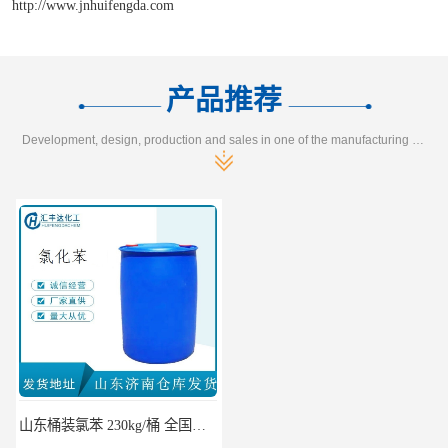
http://www.jnhuifengda.com
产品推荐
Development, design, production and sales in one of the manufacturing enterprises
山东桶装氯苯 230kg/桶 全国发货108-90-7
邻氯苯甲酰氯 含量99% 250kg/桶 CAS： 609-65-4