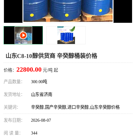
十二烷基苯磺酸
甲醇钠
乙醇钠
三乙胺
丙二醇甲醚醋酸酯
丙酸乙酯
过氧化苯甲酰
多聚磷酸
山东C8-10醇供货商 辛癸醇桶装价格
叔丁基苯
砜类
22800.00
价格：
元/吨 起
醛类
芳烃化合物
产品数量：
300.00吨
发货地址：
山东省济南
酯类
有机酸酯类
关键词：
辛癸醇,国产辛癸醇,进口辛癸醇,山东辛癸醇价格
烷烃化工原料
合成中间体
发布日期：
2026-08-07
水处理助剂
阅 读 量：
344