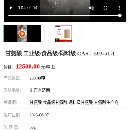
十二烷基苯磺酸
甲醇钠
乙醇钠
三乙胺
丙二醇甲醚醋酸酯
丙酸乙酯
过氧化苯甲酰
多聚磷酸
甘氨酸 工业级/食品级/饲料级 CAS：593-51-1
叔丁基苯
砜类
12500.00
价格：
元/吨 起
醛类
芳烃化合物
产品数量：
260.00吨
发货地址：
山东省济南
酯类
有机酸酯类
关键词：
甘氨酸,食品级甘氨酸,饲料级甘氨酸,甘氨酸生产商
烷烃化工原料
合成中间体
发布日期：
2026-08-07
水处理助剂
阅 读 量：
392