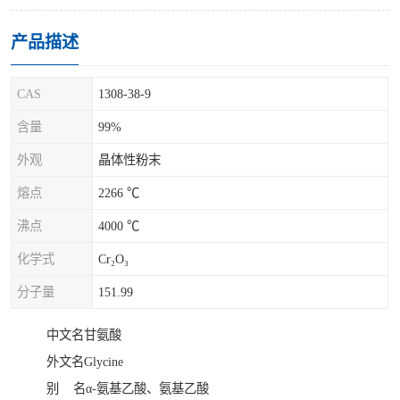
产品描述
CAS
1308-38-9
含量
99%
外观
晶体性粉末
熔点
2266 ℃
沸点
4000 ℃
化学式
Cr₂O₃
分子量
151.99
中文名甘氨酸
外文名Glycine
别 名α-氨基乙酸、氨基乙酸