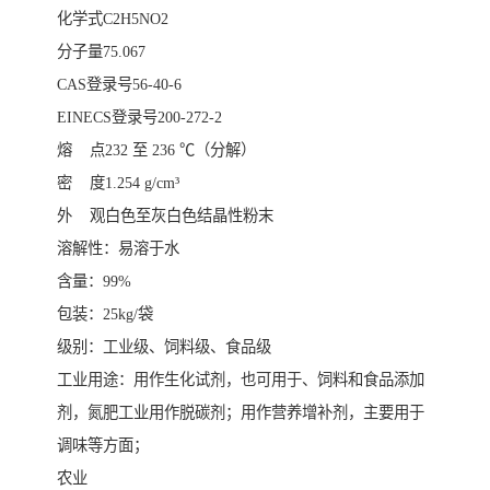
化学式C2H5NO2
分子量75.067
CAS登录号56-40-6
EINECS登录号200-272-2
熔 点232 至 236 ℃（分解）
密 度1.254 g/cm³
外 观白色至灰白色结晶性粉末
溶解性：易溶于水
含量：99%
包装：25kg/袋
级别：工业级、饲料级、食品级
工业用途：用作生化试剂，也可用于、饲料和食品添加
剂，氮肥工业用作脱碳剂；用作营养增补剂，主要用于
调味等方面；
农业