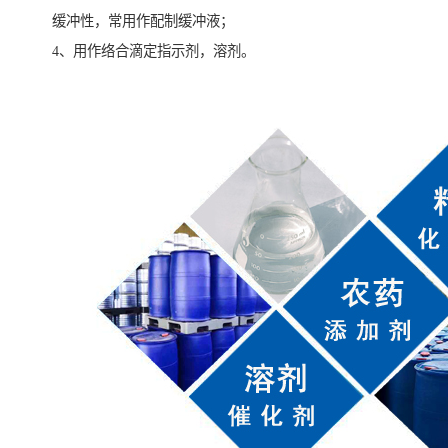
缓冲性，常用作配制缓冲液；
4、用作络合滴定指示剂，溶剂。