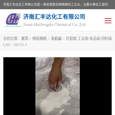
济南汇丰达化工有限公司是一家民营股份制精细化工企业，主要从事化工溶剂、药用辅料、合成中间体等深加工产品的研制开发、生产、销售和进出口贸易。主营产品：环氧丙烷，十二烷基苯，甲基磺酸，磺酸，DMF，DMAC，甘油，苯甲醇，乙酰氯，甲基丙烯酸，甲基丙烯酸甲酯，叔丁醇，异辛酸，二乙烯三胺，一乙，二乙‎，三乙醇胺，原乙酸三甲酯等化工产品及中间体。欢迎各界朋友洽谈咨询业务。
济南汇丰达化工有限公司
Jinan Huifengda Chemical Co.,Ltd
当前位置：
首页
>
供应商机
>
无机盐
> 甘氨酸 工业级/食品级/饲料级
胺类
烷经
CAS：593-51-1
醇类
醚类
酮类
酚类
羧酸衍生物
无机化工原料
无机盐
有机溶剂
添加剂助剂
十二烷基苯