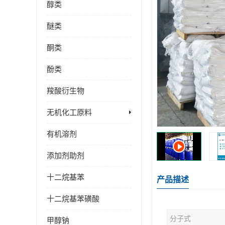
醇类
醚类
酮类
酚类
羧酸衍生物
无机化工原料
有机溶剂
添加剂助剂
十二烷基苯
产品描述
十二烷基苯磺酸
分子式
甲醇钠