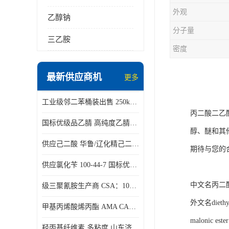
外观
乙醇钠
分子量
三乙胺
密度
最新供应商机
更多
工业级邻二苯桶装出售 250kg/桶 95-50-1
丙二酸二乙酯
国标优级品乙腈 高纯度乙腈桶装现货160kg桶
醇、醚和其
供应己二酸 华鲁/辽化精己二酸 大包装可分小包装现货
期待与您的
供应氯化苄 100-44-7 国标优等品苄基氯 一桶起发
中文名丙二
级三聚氰胺生产商 CSA：108-78-1 济南发货
外文名diethyl
甲基丙烯酸烯丙酯 AMA CAS：96-05-9
malonic ester
羟丙基纤维素 多粘度 山东济南仓库发货