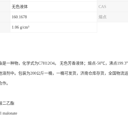
无色液体
CAS
160.1678
熔点
1.06 g/cm³
是一种物，化学式为C7H12O4。 无色芳香液体；熔点-50℃，沸点199.3℃
他溶剂中。包装为200公斤一桶，一桶可发货，济南仓库存货，全国物流
合作。
酸二乙酯
 malonate