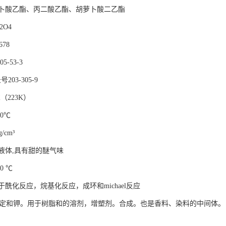
卜酸乙酯、丙二酸乙酯、胡萝卜酸二乙酯
2O4
678
5-53-3
203-305-9
（223K）
30℃
/cm³
液体,具有甜的醚气味
0 ℃
酰化反应，烷基化反应，成环和michael反应
检定和钾。用于树脂和的溶剂，增塑剂。合成。也是香料、染料的中间体。