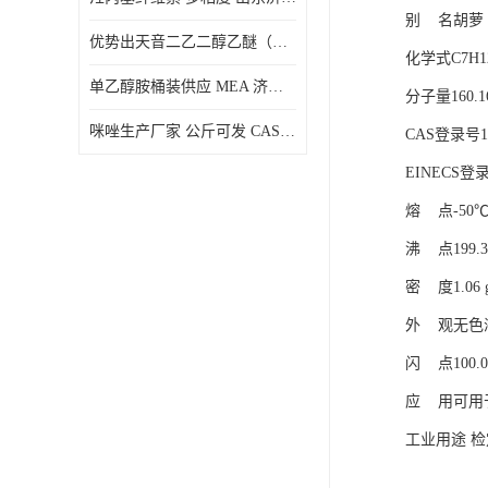
别 名胡萝
优势出天音二乙二醇乙醚（DPE）山东仓库发现货
化学式C7H1
单乙醇胺桶装供应 MEA 济南仓库发货 厂家
分子量160.1
咪唑生产厂家 公斤可发 CAS:288-32-4
CAS登录号10
EINECS登录号
熔 点-50℃
沸 点199.
密 度1.06 g
外 观无色
闪 点100.0
应 用可用于
工业用途 