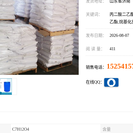
发货地址：
山东省济南
关键词：
丙二酸二乙酯
乙酯,烷基
发布日期：
2026-08-07
阅 读 量：
411
1525415
销售电话：
在线QQ：
C7H12O4
含量