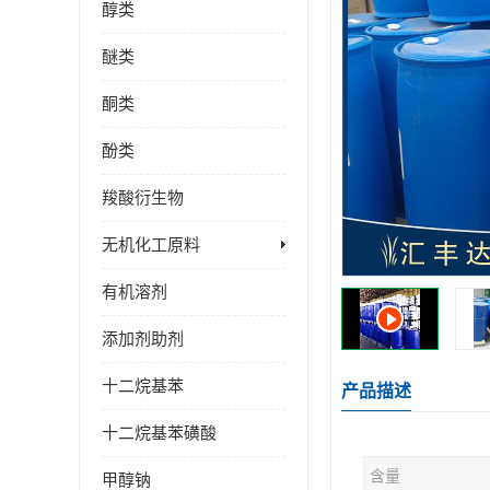
醇类
醚类
酮类
酚类
羧酸衍生物
无机化工原料
有机溶剂
添加剂助剂
十二烷基苯
产品描述
十二烷基苯磺酸
含量
甲醇钠