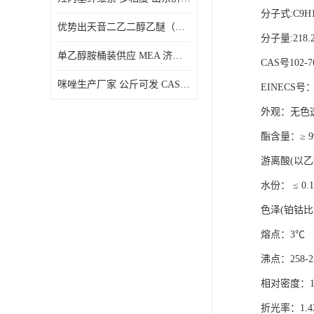
分子式
:C9H
优势出天音二乙二醇乙醚（DPE）山东仓库发现货
分子量
:218.
单乙醇胺桶装供应 MEA 济南仓库发货 厂家
CAS
号
102-7
咪唑生产厂家 公斤可发 CAS:288-32-4
EINECS
号
外观
：
无色
酯含量
：
≥
9
游离酸
(
以乙
水份
：
≤
0.
色泽
(
铂钴比
熔点：
3
℃
沸点：
258-2
相对密度：
折光率
：
1.4