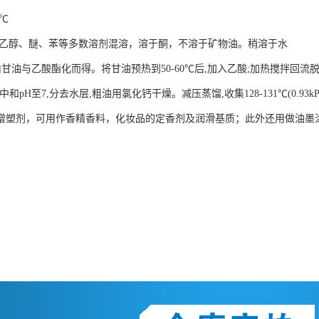
℃
乙醇、醚、苯等多数溶剂混溶，溶于酮，不溶于矿物油。稍溶于水
由甘油与乙酸酯化而得。将甘油预热到
50-60
℃
后
,
加入乙酸
;
加热搅拌回流
中和
pH
至
7,
分去水层
,
粗油用氯化钙干燥。减压蒸馏
,
收集
128-131
℃
(0.93kP
增塑剂，可用作香精香料，化妆品的定香剂及润滑基质；此外还用做油墨