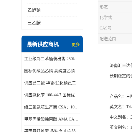
形态
乙醇钠
化学式
三乙胺
CAS号
配送范围
最新供应商机
更多
工业级邻二苯桶装出售 250kg/桶 95-50-1
济南汇丰达
国标优级品乙腈 高纯度乙腈桶装现货160kg桶
长期稳定的
供应己二酸 华鲁/辽化精己二酸 大包装可分小包装现货
供应氯化苄 100-44-7 国标优等品苄基氯 一桶起发
产
品名：
三
英文名：
Tri
级三聚氰胺生产商 CSA：108-78-1 济南发货
中文别名
：
甲基丙烯酸烯丙酯 AMA CAS：96-05-9
英文别名：
1
羟丙基纤维素 多粘度 山东济南仓库发货