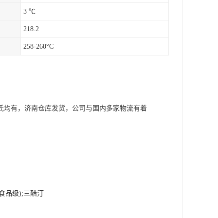
3 ℃
218.2
258-260°C
氏均有，济南仓库发货，公司与国内多家物流有着
食品级
);
三醋汀