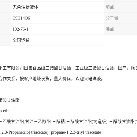
无色油状液体
熔点
C9H14O6
分子量
102-76-1
沸点
全国运输
化工有限公司出售食品级三醋酸甘油酯，工业级三醋酸甘油酯，国产，陶
合作关系，按客户地址发货，量大价优，欢迎来电详谈。
醋酸甘油酯
acetin
三乙酸甘油酯
;
甘油三乙酸酯
;
三醋精
;
三醋酸甘油酯
(
铸造级
);
三醋酸甘油酯
(
,2,3-Propanetriol triacetate
；
propane-1,2,3-triyl triacetate