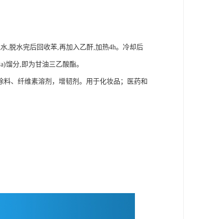
脱水
,
脱水完后回收苯
,
再加入乙酐
,
加热
4h
。冷却后
a)
馏分
,
即为甘油三乙酸酯。
涂料、纤维素溶剂，增韧剂。用于化妆品；医药和