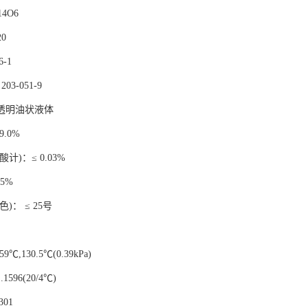
14O6
20
6-1
：
203-051-9
透明油状液体
9.0%
酸计
)
：
≤
0.03%
15%
色
)
：
≤
25
号
59
℃
,130.5
℃
(0.39kPa)
1.1596(20/4
℃
)
301