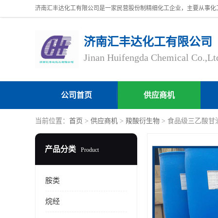
济南汇丰达化工有限公司
Jinan Huifengda Chemical Co.,Lt
公司首页
供应商机
当前位置：
首页
>
供应商机
>
羧酸衍生物
> 食品级三乙酸甘油酯 
产品分类
Product
胺类
烷经