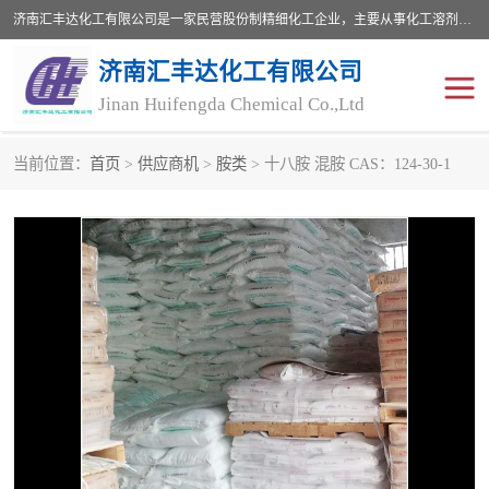
济南汇丰达化工有限公司是一家民营股份制精细化工企业，主要从事化工溶剂、药用辅料、合成中间体等深加工产品的研制开发、生产、销售和进出口贸易。主营产品：环氧丙烷，十二烷基苯，甲基磺酸，磺酸，DMF，DMAC，甘油，苯甲醇，乙酰氯，甲基丙烯酸，甲基丙烯酸甲酯，叔丁醇，异辛酸，二乙烯三胺，一乙，二乙‎，三乙醇胺，原乙酸三甲酯等化工产品及中间体。欢迎各界朋友洽谈咨询业务。
济南汇丰达化工有限公司
Jinan Huifengda Chemical Co.,Ltd
当前位置：
首页
>
供应商机
>
胺类
> 十八胺 混胺 CAS：124-30-1
胺类
烷经
醇类
醚类
酮类
酚类
羧酸衍生物
无机化工原料
无机盐
有机溶剂
添加剂助剂
十二烷基苯