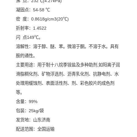
沸 点：232℃(4.27kPa)
凝固点：54-58 ℃
密 度：0.8618g/cm3(20℃)
折射率：1.4522
闪 点149℃。
溶解性：溶于醇、醚、苯。微溶于酮。不溶于水。具有
胺的通性。
主要用途：用于制十八烷季铵盐及多种助剂,如阳离子润
滑脂稠化剂、矿物浮选剂、沥青乳化剂、抗静电剂、水
处理用缓蚀剂、表面活性剂、剂、彩色胶片的成色剂
等。
含量：99%
包装：25kg/袋
发货地：山东济南
配送范围：全国运输