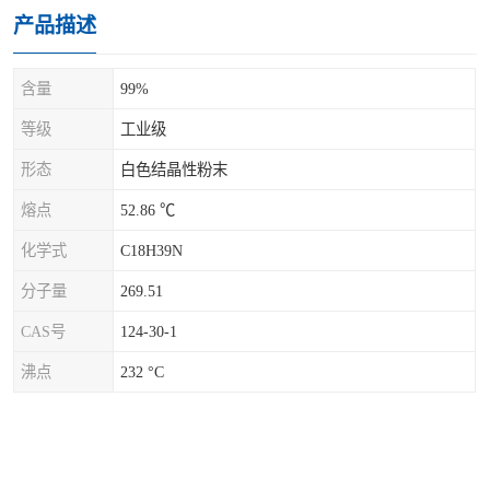
产品描述
含量
99%
等级
工业级
形态
白色结晶性粉末
熔点
52.86 ℃
化学式
C18H39N
分子量
269.51
CAS号
124-30-1
沸点
232 °C