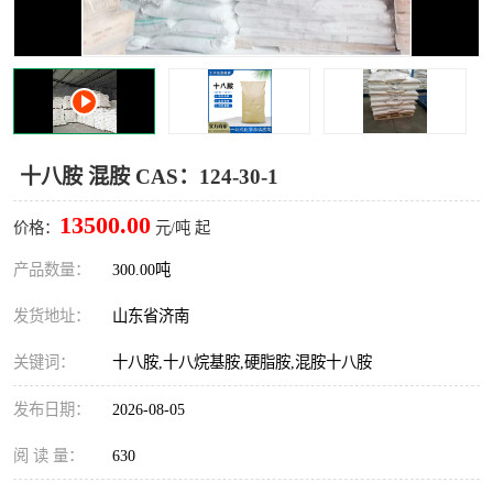
十二烷基苯磺酸
甲醇钠
乙醇钠
三乙胺
丙二醇甲醚醋酸酯
丙酸乙酯
十八胺 混胺 CAS：124-30-1
过氧化苯甲酰
多聚磷酸
13500.00
价格：
元/吨 起
叔丁基苯
砜类
产品数量：
300.00吨
醛类
芳烃化合物
发货地址：
山东省济南
酯类
有机酸酯类
关键词：
十八胺,十八烷基胺,硬脂胺,混胺十八胺
烷烃化工原料
合成中间体
发布日期：
2026-08-05
水处理助剂
阅 读 量：
630