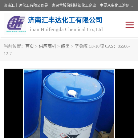
济南汇丰达化工有限公司是一家民营股份制精细化工企业，主要从事化工溶剂、药用辅料、合成中间体等深加工产品的研制开发、生产、销售和进出口贸易。主营产品：环氧丙烷，十二烷基苯，甲基磺酸，磺酸，DMF，DMAC，甘油，苯甲醇，乙酰氯，甲基丙烯酸，甲基丙烯酸甲酯，叔丁醇，异辛酸，二乙烯三胺，一乙，二乙‎，三乙醇胺，原乙酸三甲酯等化工产品及中间体。欢迎各界朋友洽谈咨询业务。
济南汇丰达化工有限公司
Jinan Huifengda Chemical Co.,Ltd
当前位置：
首页
>
供应商机
>
醇类
> 辛癸醇 C8-10醇 CAS：85566-
胺类
烷经
12-7
醇类
醚类
酮类
酚类
羧酸衍生物
无机化工原料
无机盐
有机溶剂
添加剂助剂
十二烷基苯