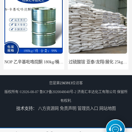
过硫酸铵 亚泰/龙翔/展化 25kg/袋 7727-54-0
醋酸异辛酯 2-乙基己基乙酸酯 170kg/桶 31565-19-2
您是第
2365913
位访客
版权所有 ©2026-08-07
鲁ICP备2020048040号-2
济南汇丰达化工有限公司
保留所
有权利.
技术支持：
八方资源网
免责声明
管理员入口
网站地图