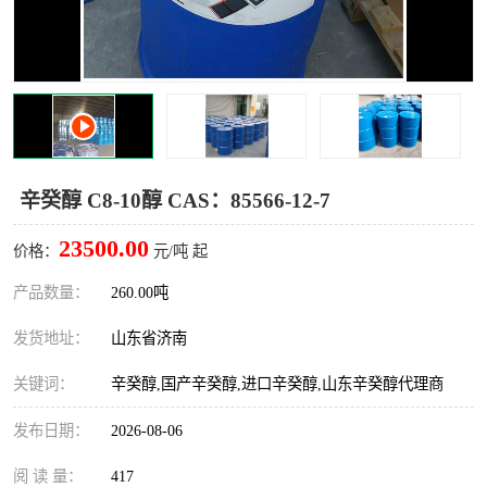
十二烷基苯磺酸
甲醇钠
乙醇钠
三乙胺
丙二醇甲醚醋酸酯
丙酸乙酯
过氧化苯甲酰
多聚磷酸
辛癸醇 C8-10醇 CAS：85566-12-7
叔丁基苯
砜类
23500.00
价格：
元/吨 起
醛类
芳烃化合物
产品数量：
260.00吨
发货地址：
山东省济南
酯类
有机酸酯类
关键词：
辛癸醇,国产辛癸醇,进口辛癸醇,山东辛癸醇代理商
烷烃化工原料
合成中间体
发布日期：
2026-08-06
水处理助剂
阅 读 量：
417