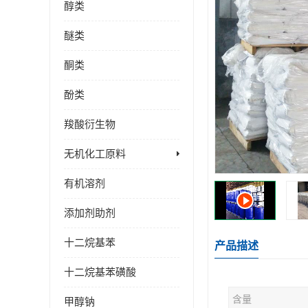
醇类
醚类
酮类
酚类
羧酸衍生物
无机化工原料
有机溶剂
添加剂助剂
十二烷基苯
产品描述
十二烷基苯磺酸
含量
甲醇钠