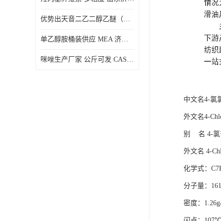
优势出天音二乙二醇乙醚（DPE）山东仓库发现货
单乙醇胺桶装供应 MEA 济南仓库发货 厂家
咪唑生产厂家 公斤可发 CAS:288-32-4
中文名4-氯
外文名4-Chlor
别 名 4
外文名 4-Chlo
化学式：C7H
分子量：161.
密度：1.26g
闪点：107