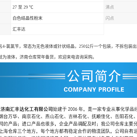
27 至 29 ℃
沸点
白色结晶性粉末
闪点
汇丰达
名4-氯氯苄，常态为
无色液体或针状结晶，250公斤一个包装，不拆包装
就为液体，济南仓库常年备货，欢迎来电咨询采购。