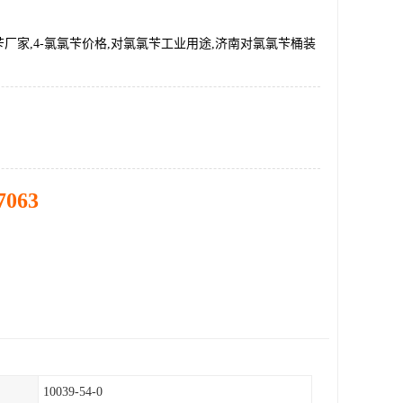
厂家,4-氯氯苄价格,对氯氯苄工业用途,济南对氯氯苄桶装
7063
10039-54-0