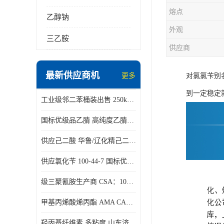
熔点
乙醇钠
外观
三乙胺
供应商
最新供应商机
更多
对氯氯苄别
到一定稳定
工业级邻二苯桶装出售 250kg/桶 95-50-1
国标优级品乙腈 高纯度乙腈桶装现货160kg桶
供应己二酸 华鲁/辽化精己二酸 大包装可分小包装现货
供应氯化苄 100-44-7 国标优等品苄基氯 一桶起发
级三聚氰胺生产商 CSA：108-78-1 济南发货
甲基丙烯酸烯丙酯 AMA CAS：96-05-9
羟丙基纤维素 多粘度 山东济南仓库发货