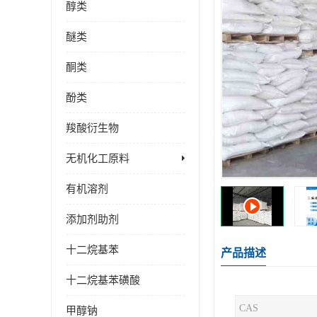
醇类
醚类
酮类
酚类
羧酸衍生物
无机化工原料
有机溶剂
添加剂助剂
十二烷基苯
产品描述
十二烷基苯磺酸
CAS
甲醇钠