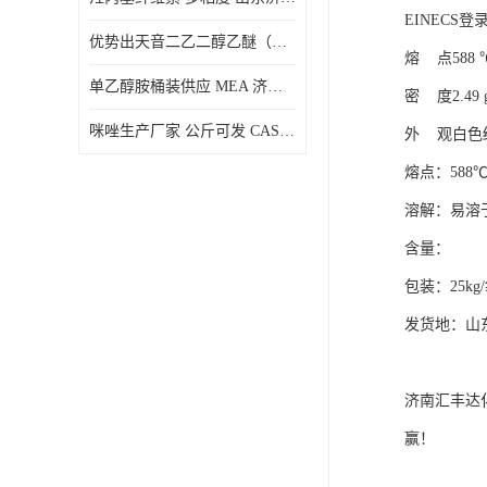
EINECS登录号
优势出天音二乙二醇乙醚（DPE）山东仓库发现货
熔 点588 
单乙醇胺桶装供应 MEA 济南仓库发货 厂家
密 度2.49 g
咪唑生产厂家 公斤可发 CAS:288-32-4
外 观白色
熔点：588
溶解：易溶
含量：
包装：25kg
发货地：山
济南汇丰达
赢！