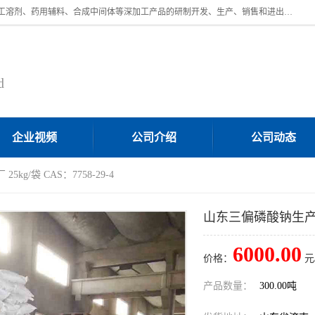
济南汇丰达化工有限公司是一家民营股份制精细化工企业，主要从事化工溶剂、药用辅料、合成中间体等深加工产品的研制开发、生产、销售和进出口贸易。主营产品：环氧丙烷，十二烷基苯，甲基磺酸，磺酸，DMF，DMAC，甘油，苯甲醇，乙酰氯，甲基丙烯酸，甲基丙烯酸甲酯，叔丁醇，异辛酸，二乙烯三胺，一乙，二乙‎，三乙醇胺，原乙酸三甲酯等化工产品及中间体。欢迎各界朋友洽谈咨询业务。
d
企业视频
公司介绍
公司动态
kg/袋 CAS：7758-29-4
山东三偏磷酸钠生产厂 25
6000.00
价格：
元
产品数量：
300.00吨