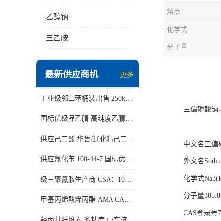
熔点
乙醇钠
化学式
三乙胺
分子量
最新供应商机
更多
工业级邻二苯桶装出售 250kg/桶 95-50-1
三偏磷酸钠
国标优级品乙腈 高纯度乙腈桶装现货160kg桶
供应己二酸 华鲁/辽化精己二酸 大包装可分小包装现货
中文名三偏
供应氯化苄 100-44-7 国标优等品苄基氯 一桶起发
外文名Sodium 
化学式Na3(P
级三聚氰胺生产商 CSA：108-78-1 济南发货
分子量305.8
甲基丙烯酸烯丙酯 AMA CAS：96-05-9
CAS登录号77
羟丙基纤维素 多粘度 山东济南仓库发货