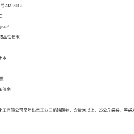
232-088-3
℃
/cm³
结晶性粉末
℃
于水
/袋
东济南
化工有限公司常年出售工业三偏磷酸钠，含量90以上，25公斤袋装，整