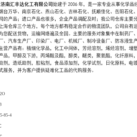
2O
8
-85-4
℃
℃