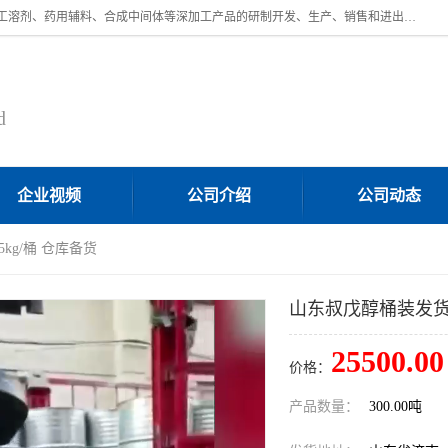
济南汇丰达化工有限公司是一家民营股份制精细化工企业，主要从事化工溶剂、药用辅料、合成中间体等深加工产品的研制开发、生产、销售和进出口贸易。主营产品：环氧丙烷，十二烷基苯，甲基磺酸，磺酸，DMF，DMAC，甘油，苯甲醇，乙酰氯，甲基丙烯酸，甲基丙烯酸甲酯，叔丁醇，异辛酸，二乙烯三胺，一乙，二乙‎，三乙醇胺，原乙酸三甲酯等化工产品及中间体。欢迎各界朋友洽谈咨询业务。
d
企业视频
公司介绍
公司动态
kg/桶 仓库备货
山东叔戊醇桶装发货 1
25500.00
价格：
产品数量：
300.00吨