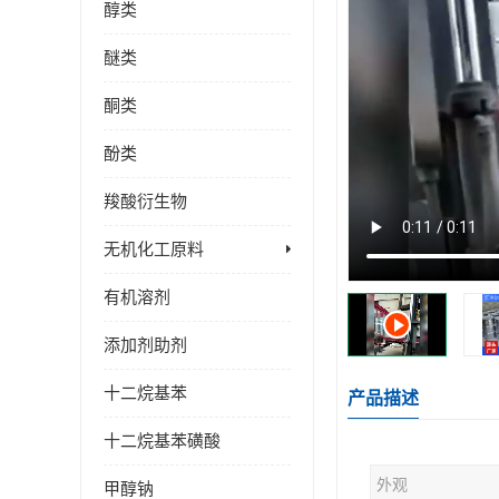
醇类
醚类
酮类
酚类
羧酸衍生物
无机化工原料
有机溶剂
添加剂助剂
十二烷基苯
产品描述
十二烷基苯磺酸
外观
甲醇钠