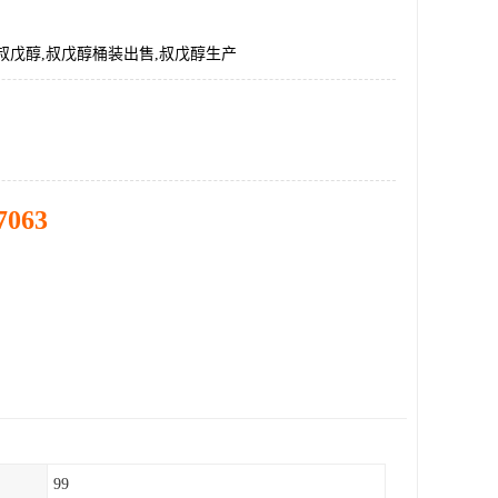
叔戊醇,叔戊醇桶装出售,叔戊醇生产
7063
99