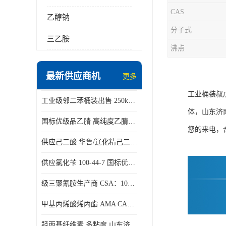
CAS
乙醇钠
分子式
三乙胺
沸点
最新供应商机
更多
工业桶装叔
工业级邻二苯桶装出售 250kg/桶 95-50-1
体，山东济
国标优级品乙腈 高纯度乙腈桶装现货160kg桶
您的来电，
供应己二酸 华鲁/辽化精己二酸 大包装可分小包装现货
供应氯化苄 100-44-7 国标优等品苄基氯 一桶起发
级三聚氰胺生产商 CSA：108-78-1 济南发货
甲基丙烯酸烯丙酯 AMA CAS：96-05-9
羟丙基纤维素 多粘度 山东济南仓库发货