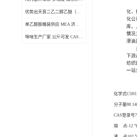
优势出天音二乙二醇乙醚（DPE）山东仓库发现货
单乙醇胺桶装供应 MEA 济南仓库发货 厂家
咪唑生产厂家 公斤可发 CAS:288-32-4
化学式C5H1
分子量88.14
CAS登录号75
熔 点-12 
沸 点102 