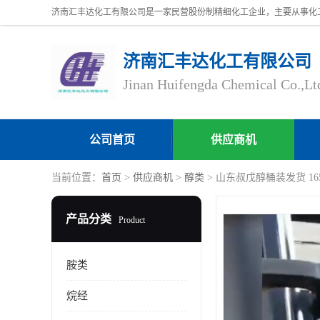
济南汇丰达化工有限公司
Jinan Huifengda Chemical Co.,Lt
公司首页
供应商机
当前位置：
首页
>
供应商机
>
醇类
> 山东叔戊醇桶装发货 165
产品分类
Product
胺类
烷经