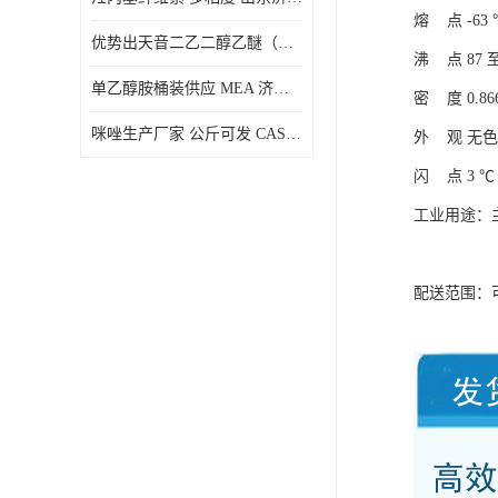
熔 点 -63 
优势出天音二乙二醇乙醚（DPE）山东仓库发现货
沸 点 87 至
单乙醇胺桶装供应 MEA 济南仓库发货 厂家
密 度 0.866
咪唑生产厂家 公斤可发 CAS:288-32-4
外 观 无
闪 点 3 ℃
工业用途：
配送范围：