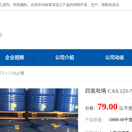
济南汇丰达化工有限公司是一家民营股份制精细化工企业，主要从事化工溶剂、药用辅料、合成中间体等深加工产品的研制开发、生产、销售和进出口贸易。主营产品：环氧丙烷，十二烷基苯，甲基磺酸，磺酸，DMF，DMAC，甘油，苯甲醇，乙酰氯，甲基丙烯酸，甲基丙烯酸甲酯，叔丁醇，异辛酸，二乙烯三胺，一乙，二乙‎，三乙醇胺，原乙酸三甲酯等化工产品及中间体。欢迎各界朋友洽谈咨询业务。
d
企业视频
公司介绍
公司动态
5-1 170kg/桶
四氢吡咯 CAS:123-75
79.00
价格：
元/千克
产品数量：
10000.00千