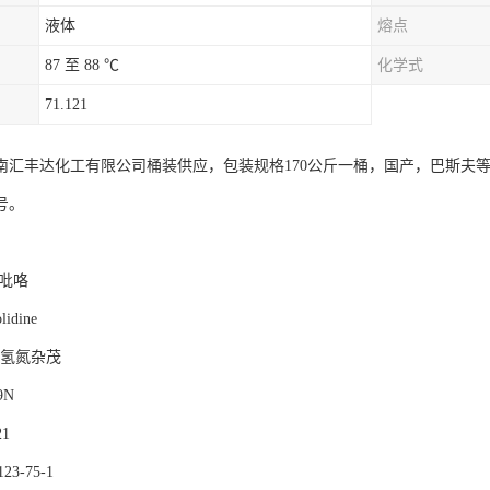
液体
熔点
87 至 88 ℃
化学式
71.121
南汇丰达化工有限公司桶装供应，包装规格170公斤一桶，国产，巴斯夫
号。
氢吡咯
idine
四氢氮杂茂
9N
21
3-75-1