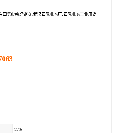
东四氢吡咯经销商,武汉四氢吡咯厂,四氢吡咯工业用途
7063
99%