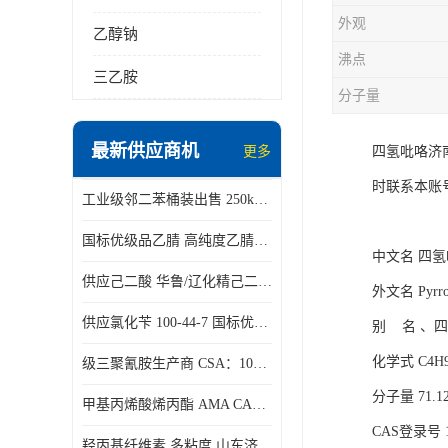
外观
乙醇钠
沸点
三乙胺
分子量
最新供应商机
更多
四氢吡咯济
时联系本账
工业级邻二苯桶装出售 250kg/桶 95-50-1
国标优级品乙腈 高纯度乙腈桶装现货160kg桶
中文名 四
供应己二酸 华鲁/辽化精己二酸 大包装可分小包装现货
外文名 Pyrrol
供应氯化苄 100-44-7 国标优等品苄基氯 一桶起发
别 名 、
化学式 C4H
级三聚氰胺生产商 CSA：108-78-1 济南发货
分子量 71.1
甲基丙烯酸烯丙酯 AMA CAS：96-05-9
CAS登录号 12
羟丙基纤维素 多粘度 山东济南仓库发货