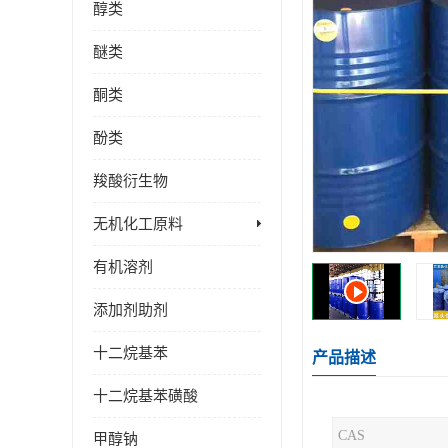
醇类
醚类
酮类
酚类
羧酸衍生物
无机化工原料
有机溶剂
添加剂助剂
十二烷基苯
产品描述
十二烷基苯磺酸
CAS
甲醇钠