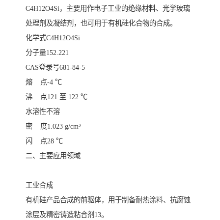
C4H12O4Si，主要用作电子工业的绝缘材料、光学玻璃
处理剂及凝结剂，也可用于有机硅化合物的合成。
化学式C4H12O4Si
分子量152.221
CAS登录号681-84-5
熔 点-4 ℃
沸 点121 至 122 ℃
水溶性不溶
密 度1.023 g/cm³
闪 点28 ℃
二、主要应用领域
工业合成‌
有机硅产品合成的前驱体，用于制备耐热涂料、抗腐蚀
涂层及精密铸造粘合剂‌13。