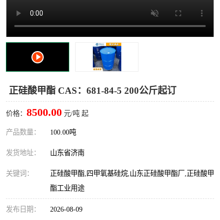
十二烷基苯磺酸
甲醇钠
乙醇钠
三乙胺
丙二醇甲醚醋酸酯
丙酸乙酯
过氧化苯甲酰
多聚磷酸
正硅酸甲酯 CAS：681-84-5 200公斤起订
叔丁基苯
砜类
8500.00
价格：
元/吨 起
醛类
芳烃化合物
产品数量：
100.00吨
发货地址：
山东省济南
酯类
有机酸酯类
关键词：
正硅酸甲酯,四甲氧基硅烷,山东正硅酸甲酯厂,正硅酸甲
烷烃化工原料
合成中间体
酯工业用途
水处理助剂
发布日期：
2026-08-09