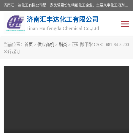
济南汇丰达化工有限公司是一家民营股份制精细化工企业，主要从事化工溶剂、药用辅料、合成中间体等深加工产品的研制开发、生产、销售和进出口贸易。主营产品：环氧丙烷，十二烷基苯，甲基磺酸，磺酸，DMF，DMAC，甘油，苯甲醇，乙酰氯，甲基丙烯酸，甲基丙烯酸甲酯，叔丁醇，异辛酸，二乙烯三胺，一乙，二乙‎，三乙醇胺，原乙酸三甲酯等化工产品及中间体。欢迎各界朋友洽谈咨询业务。
济南汇丰达化工有限公司
Jinan Huifengda Chemical Co.,Ltd
当前位置：
首页
>
供应商机
>
酯类
> 正硅酸甲酯 CAS：681-84-5 200
胺类
烷经
公斤起订
醇类
醚类
酮类
酚类
羧酸衍生物
无机化工原料
无机盐
有机溶剂
添加剂助剂
十二烷基苯