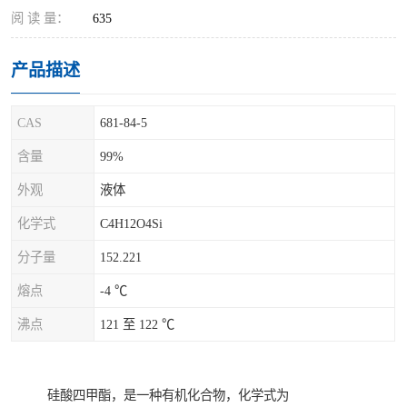
阅 读 量：
635
产品描述
CAS
681-84-5
含量
99%
外观
液体
化学式
C4H12O4Si
分子量
152.221
熔点
-4 ℃
沸点
121 至 122 ℃
硅酸四甲酯，是一种有机化合物，化学式为