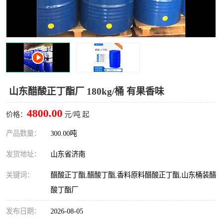
十二烷基苯磺酸
甲醇钠
乙醇钠
三乙胺
丙二醇甲醚醋酸酯
丙酸乙酯
过氧化苯甲酰
多聚磷酸
山东醋酸正丁酯厂 180kg/桶 有果香味
叔丁基苯
砜类
4800.00
价格：
元/吨 起
醛类
芳烃化合物
产品数量：
300.00吨
发货地址：
山东省济南
酯类
有机酸酯类
关键词：
醋酸正丁酯,醋酸丁酯,香料原料醋酸正丁酯,山东桶装醋
烷烃化工原料
合成中间体
酸丁酯厂
水处理助剂
发布日期：
2026-08-05