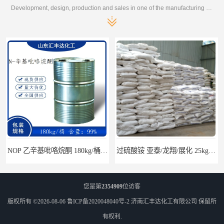
Development, design, production and sales in one of the manufacturing enterprises
NOP 乙辛基吡咯烷酮 180kg/桶 2687-94-7
过硫酸铵 亚泰/龙翔/展化 25kg/袋 7727-54-0
您是第
2354909
位访客
版权所有 ©2026-08-06
鲁ICP备2020048040号-2
济南汇丰达化工有限公司
保留所
有权利.