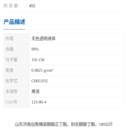
阅 读 量：
452
产品描述
外观
无色透明液体
含量
99%
分子量
116.158
密度
0.8825 g/cm³
化学式
C6H12O2
水溶性
难溶
CAS号
123-86-4
山东济南出售桶装醋酸正丁酯，别名醋酸丁酯，180公斤