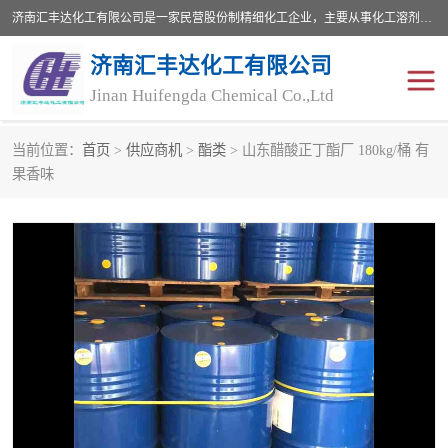
济南汇丰达化工有限公司是一家民营股份制精细化工企业，主要从事化工溶剂、药用辅料、合成中间体等深加工产品的研制开发、生产、销售和进出口贸易。主营产品：环氧丙烷，十二烷基苯，甲基磺酸，磺酸，DMF，DMAC，甘油，苯甲醇，乙酰氯，甲基丙烯酸，甲基丙烯酸甲酯，叔丁醇，异辛酸，二乙烯三胺，一乙，二乙‎，三乙醇胺，原乙酸三甲酯等化工产品及中间体。欢迎各界朋友洽谈咨询业务。
济南汇丰达化工有限公司
Jinan Huifengda Chemical Co.,Ltd
当前位置：
首页
>
供应商机
>
酯类
> 山东醋酸正丁酯厂 180kg/桶 有
胺类
烷经
果香味
醇类
醚类
酮类
酚类
羧酸衍生物
无机化工原料
无机盐
有机溶剂
添加剂助剂
十二烷基苯