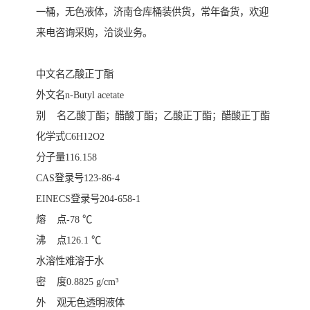
一桶，无色液体，济南仓库桶装供货，常年备货，欢迎
来电咨询采购，洽谈业务。
中文名乙酸正丁酯
外文名n-Butyl acetate
别 名乙酸丁酯；醋酸丁酯；乙酸正丁酯；醋酸正丁酯
化学式C6H12O2
分子量116.158
CAS登录号123-86-4
EINECS登录号204-658-1
熔 点-78 ℃
沸 点126.1 ℃
水溶性难溶于水
密 度0.8825 g/cm³
外 观无色透明液体