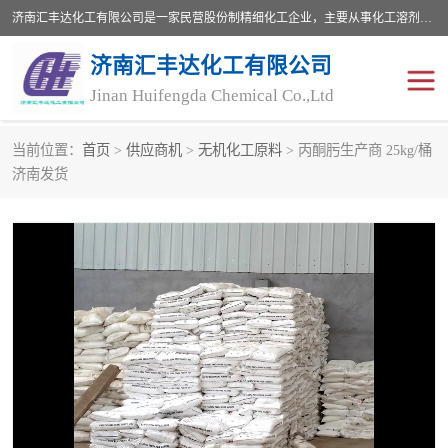
济南汇丰达化工有限公司是一家民营股份制精细化工企业，主要从事化工溶剂、药用辅料、合成中间体等深加工产品的研制开发、生产、销售和进出口贸易。主营产品：环氧丙烷，十二烷基苯，甲基磺酸，磺酸，DMF，DMAC，甘油，苯甲醇，乙酰氯，甲基丙烯酸，甲基丙烯酸甲酯，叔丁醇，异辛酸，二乙烯三胺，一乙，二乙‎，三乙醇胺，原乙酸三甲酯等化工产品及中间体。欢迎各界朋友洽谈咨询业务。
济南汇丰达化工有限公司
Jinan Huifengda Chemical Co.,Ltd
当前位置：
首页
>
供应商机
>
无机化工原料
> 丙酮肟生产商 25kg/桶
胺类
烷经
济南发货
醇类
醚类
酮类
酚类
羧酸衍生物
无机化工原料
无机盐
有机溶剂
添加剂助剂
十二烷基苯