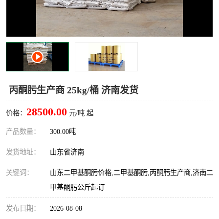
十二烷基苯磺酸
甲醇钠
乙醇钠
三乙胺
丙二醇甲醚醋酸酯
丙酸乙酯
过氧化苯甲酰
多聚磷酸
丙酮肟生产商 25kg/桶 济南发货
叔丁基苯
砜类
28500.00
价格：
元/吨 起
醛类
芳烃化合物
产品数量：
300.00吨
发货地址：
山东省济南
酯类
有机酸酯类
关键词：
山东二甲基酮肟价格,二甲基酮肟,丙酮肟生产商,济南二
烷烃化工原料
合成中间体
甲基酮肟公斤起订
水处理助剂
发布日期：
2026-08-08