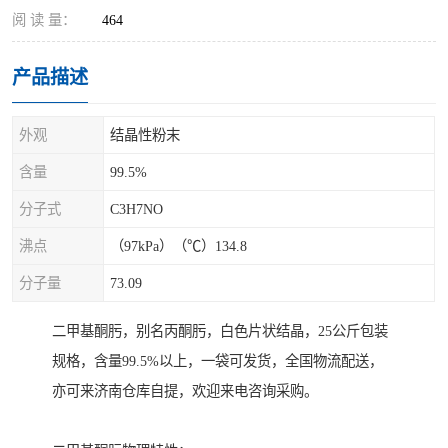
阅 读 量：
464
产品描述
外观
结晶性粉末
含量
99.5%
分子式
C3H7NO
沸点
（97kPa）（℃）134.8
分子量
73.09
二甲基酮肟，别名丙酮肟，白色片状结晶，25公斤包装
规格，含量99.5%以上，一袋可发货，全国物流配送，
亦可来济南仓库自提，欢迎来电咨询采购。