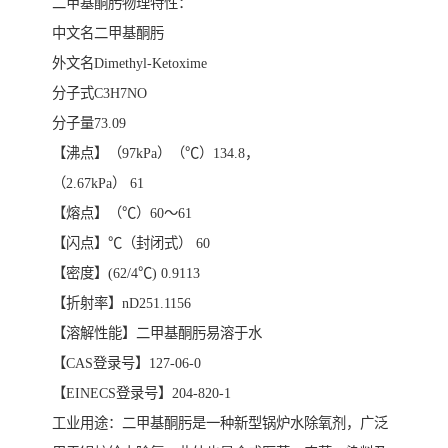
二甲基酮肟物理特性：
中文名二甲基酮肟
外文名Dimethyl-Ketoxime
分子式C3H7NO
分子量73.09
【沸点】（97kPa）（℃）134.8，
（2.67kPa） 61
【熔点】（℃）60～61
【闪点】℃（封闭式） 60
【密度】(62/4℃) 0.9113
【折射率】nD251.1156
【溶解性能】二甲基酮肟易溶于水
【CAS登录号】127-06-0
【EINECS登录号】204-820-1
工业用途：二甲基酮肟是一种新型锅炉水除氧剂，广泛