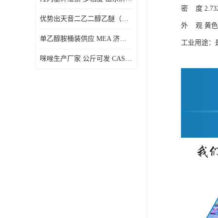
密 度 2.732
优势出天音二乙二醇乙醚（DPE）山东仓库发现货
外 观 黄
单乙醇胺桶装供应 MEA 济南仓库发货 厂家
工业用途：
咪唑生产厂家 公斤可发 CAS:288-32-4