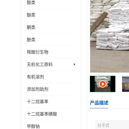
醇类
醚类
酮类
酚类
羧酸衍生物
无机化工原料
有机溶剂
添加剂助剂
十二烷基苯
产品描述
十二烷基苯磺酸
分子式
甲醇钠