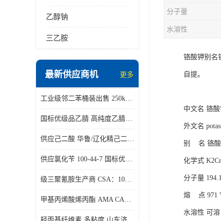
分子量
乙醇钠
水溶性
三乙胺
铬酸钾别名
最新供应商机
自提。
更多
工业级邻二苯桶装出售 250kg/桶 95-50-1
中文名 铬酸
国标优级品乙腈 高纯度乙腈桶装现货160kg桶
外文名 potass
供应己二酸 华鲁/辽化精己二酸 大包装可分小包装现货
别 名 铬
供应氯化苄 100-44-7 国标优等品苄基氯 一桶起发
化学式 K2Cr
分子量 194.
级三聚氰胺生产商 CSA：108-78-1 济南发货
熔 点 971
甲基丙烯酸烯丙酯 AMA CAS：96-05-9
水溶性 可溶
羟丙基纤维素 多粘度 山东济南仓库发货