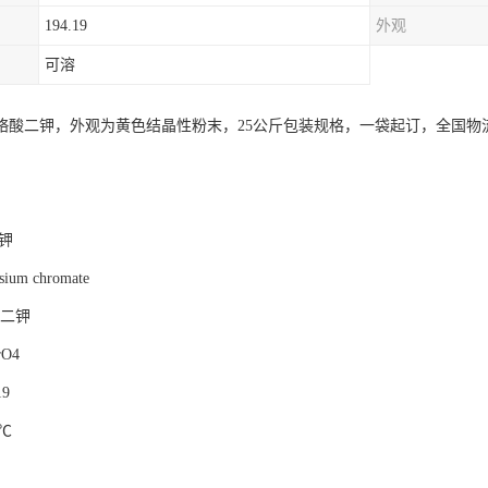
194.19
外观
可溶
铬酸二钾，外观为
黄色结晶性粉末，25公斤包装规格，一袋起订，全国
钾
ium chromate
酸二钾
O4
19
 ℃