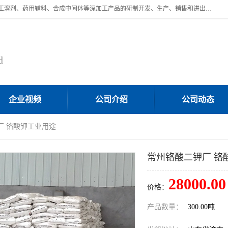
济南汇丰达化工有限公司是一家民营股份制精细化工企业，主要从事化工溶剂、药用辅料、合成中间体等深加工产品的研制开发、生产、销售和进出口贸易。主营产品：环氧丙烷，十二烷基苯，甲基磺酸，磺酸，DMF，DMAC，甘油，苯甲醇，乙酰氯，甲基丙烯酸，甲基丙烯酸甲酯，叔丁醇，异辛酸，二乙烯三胺，一乙，二乙‎，三乙醇胺，原乙酸三甲酯等化工产品及中间体。欢迎各界朋友洽谈咨询业务。
d
企业视频
公司介绍
公司动态
厂 铬酸钾工业用途
常州铬酸二钾厂 铬
28000.00
价格：
产品数量：
300.00吨