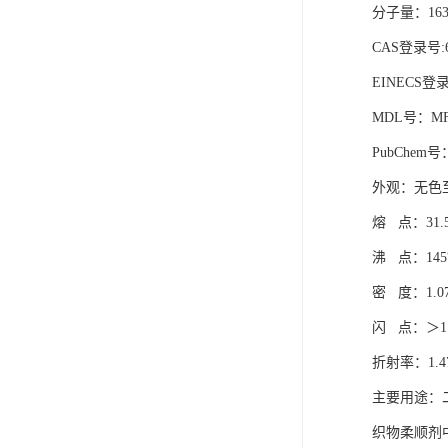
分子量
：
163
CAS
登录号
:
EINECS
登
MDL
号：
MF
PubChem
号
外观：
无色
熔
点：
31.
沸
点：
145
密
度：
1.0
闪
点：＞
1
折射率：
1.4
主要用途：
织物柔顺剂