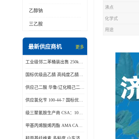
沸点
乙醇钠
化学式
三乙胺
用途
最新供应商机
更多
工业级邻二苯桶装出售 250kg/桶 95-50-1
国标优级品乙腈 高纯度乙腈桶装现货160kg桶
供应己二酸 华鲁/辽化精己二酸 大包装可分小包装现货
供应氯化苄 100-44-7 国标优等品苄基氯 一桶起发
级三聚氰胺生产商 CSA：108-78-1 济南发货
甲基丙烯酸烯丙酯 AMA CAS：96-05-9
羟丙基纤维素 多粘度 山东济南仓库发货