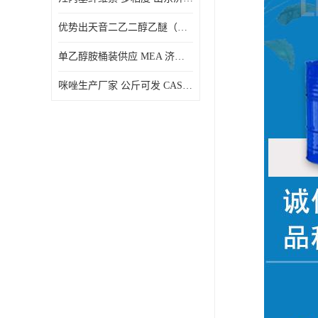
优势出天音二乙二醇乙醚（DPE）山东仓库发现货
单乙醇胺桶装供应 MEA 济南仓库发货 厂家
咪唑生产厂家 公斤可发 CAS:288-32-4