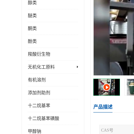
醇类
醚类
酮类
酚类
羧酸衍生物
无机化工原料
有机溶剂
添加剂助剂
十二烷基苯
产品描述
十二烷基苯磺酸
CAS号
甲醇钠