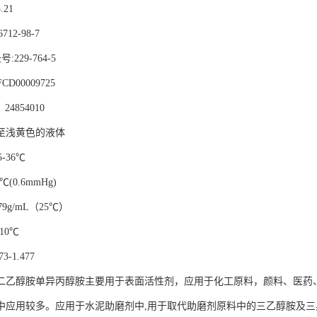
.21
6712-98-7
录号
:229-764-5
CD00009725
：
24854010
至浅黄色的液体
5-36
℃
℃
(0.6mmHg)
79g/mL
（
25
℃
）
10
℃
73-1.477
二乙醇胺单异丙醇胺主要用于
表面活性剂，应用于化工原料，颜料、医药
中应用较多。
应用于水泥助磨剂中
,
用于取代助磨剂原料中的三乙醇胺及三