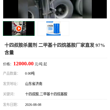
十二烷基苯磺酸
甲醇钠
乙醇钠
三乙胺
丙二醇甲醚醋酸酯
丙酸乙酯
过氧化苯甲酰
多聚磷酸
十四叔胺杀菌剂 二甲基十四烷基胺厂家直发 97%
含量
叔丁基苯
砜类
12000.00
价格：
元/吨 起
醛类
芳烃化合物
产品数量：
0.00吨
酯类
有机酸酯类
发货地址：
山东省济南
烷烃化工原料
合成中间体
关键词：
十四叔胺,二甲基十四烷基胺
水处理助剂
发布日期：
2026-08-08