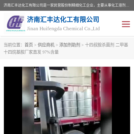
济南汇丰达化工有限公司是一家民营股份制精细化工企业，主要从事化工溶剂、药用辅料、合成中间体等深加工产品的研制开发、生产、销售和进出口贸易。主营产品：环氧丙烷，十二烷基苯，甲基磺酸，磺酸，DMF，DMAC，甘油，苯甲醇，乙酰氯，甲基丙烯酸，甲基丙烯酸甲酯，叔丁醇，异辛酸，二乙烯三胺，一乙，二乙‎，三乙醇胺，原乙酸三甲酯等化工产品及中间体。欢迎各界朋友洽谈咨询业务。
济南汇丰达化工有限公司
Jinan Huifengda Chemical Co.,Ltd
当前位置：
首页
>
供应商机
>
添加剂助剂
> 十四叔胺杀菌剂 二甲基
胺类
烷经
十四烷基胺厂家直发 97%含量
醇类
醚类
酮类
酚类
羧酸衍生物
无机化工原料
无机盐
有机溶剂
添加剂助剂
十二烷基苯