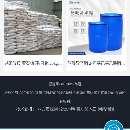
过硫酸铵 亚泰/龙翔/展化 25kg/袋 7727-54-0
醋酸异辛酯 2-乙基己基乙酸酯 170kg/桶 31565-19-2
您是第
2401910
位访客
版权所有 ©2026-08-08
鲁ICP备2020048040号-2
济南汇丰达化工有限公司
保留所
有权利.
技术支持：
八方资源网
免责声明
管理员入口
网站地图