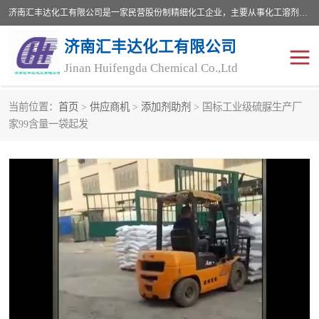
济南汇丰达化工有限公司是一家民营股份制精细化工企业，主要从事化工溶剂、药用辅料、合成中间体等深加工产品的研制开发、生产、销售和进出口贸易。主营产品：环氧丙烷，十二烷基苯，甲基磺酸，磺酸，DMF，DMAC，甘油，苯甲醇，乙酰氯，甲基丙烯酸，甲基丙烯酸甲酯，叔丁醇，异辛酸，二乙烯三胺，一乙，二乙‎，三乙醇胺，原乙酸三甲酯等化工产品及中间体。欢迎各界朋友洽谈咨询业务。
济南汇丰达化工有限公司
Jinan Huifengda Chemical Co.,Ltd
当前位置：
首页
>
供应商机
>
添加剂助剂
> 国标工业级硫脲生产厂
胺类
烷经
家99含量一袋起发
醇类
醚类
酮类
酚类
羧酸衍生物
无机化工原料
无机盐
有机溶剂
添加剂助剂
十二烷基苯