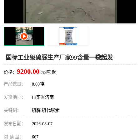
十二烷基苯磺酸
甲醇钠
乙醇钠
三乙胺
丙二醇甲醚醋酸酯
丙酸乙酯
过氧化苯甲酰
多聚磷酸
国标工业级硫脲生产厂家99含量一袋起发
叔丁基苯
砜类
9200.00
价格：
元/吨 起
醛类
芳烃化合物
产品数量：
0.00吨
发货地址：
山东省济南
酯类
有机酸酯类
关键词：
硫脲,硫代尿素
烷烃化工原料
合成中间体
发布日期：
2026-08-07
水处理助剂
阅 读 量：
667