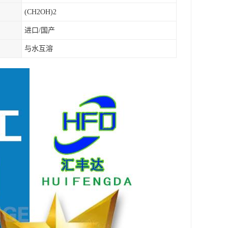
(CH2OH)2
进口/国产
与水互溶