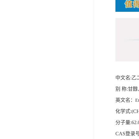
中文名
:
乙
别
称
:
甘醇
英文名：
Et
化学式
:(C
分子量
:62.
CAS
登录