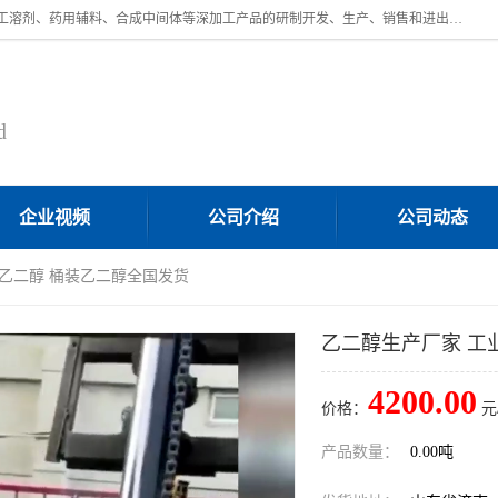
济南汇丰达化工有限公司是一家民营股份制精细化工企业，主要从事化工溶剂、药用辅料、合成中间体等深加工产品的研制开发、生产、销售和进出口贸易。主营产品：环氧丙烷，十二烷基苯，甲基磺酸，磺酸，DMF，DMAC，甘油，苯甲醇，乙酰氯，甲基丙烯酸，甲基丙烯酸甲酯，叔丁醇，异辛酸，二乙烯三胺，一乙，二乙‎，三乙醇胺，原乙酸三甲酯等化工产品及中间体。欢迎各界朋友洽谈咨询业务。
d
企业视频
公司介绍
公司动态
级乙二醇 桶装乙二醇全国发货
乙二醇生产厂家 工
4200.00
价格：
元
产品数量：
0.00吨