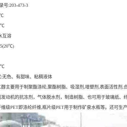
录号
:203-473-3
℃
℃
水互溶
55(20
℃
)
℃
状
:
无色、有甜味、粘稠液体
二
醇
主要用于制聚酯涤纶
,
聚酯树脂、吸湿剂
,
增塑剂
,
表面活性剂
,
制发动机的抗冻剂
，
气体脱水剂
，
制造树脂、也可用于玻璃纸、
纤维级
PET
即涤纶纤维
,
瓶片级
PET
用于制作矿泉水瓶等。还可生