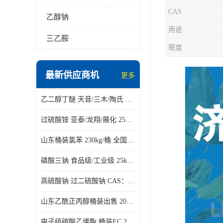
CAS
乙醇钠
用途
三乙胺
密度
最新供应商机
更多
乙二醇丁醚 天音/三木/陶氏 186kg/桶 BCS
过硫酸铵 亚泰/龙翔/展化 25kg/袋 7727-54-0
山东桶装氯苯 230kg/桶 全国发货108-90-7
磷酸三钠 食品级/工业级 25kg/袋 CAS：10101-89-0
高硫酸钠 过二硫酸钠 CAS：7775-27-1
山东乙酰正丙醇桶装出售 200kg/桶 CAS：1071-73-4
电子级碳酸乙烯酯 桶装EC 250kg/桶 96-49-1