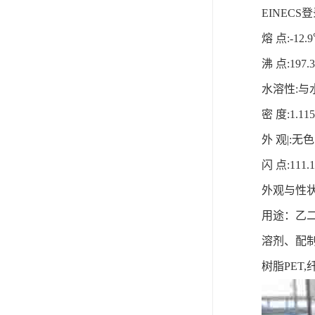
EINECS
登
熔
点
:-12.9
沸
点
:197.3
水溶性
:
与
密
度
:1.11
外
观
|:
无色
闪
点
:111.1
外观与性
用途：
乙
溶剂、配
树脂
PET,