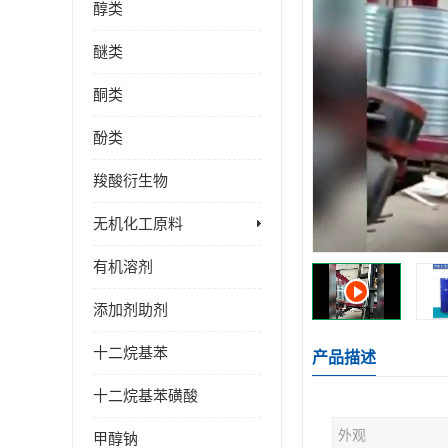
醇类
醚类
酮类
酚类
羧酸衍生物
无机化工原料
有机溶剂
添加剂助剂
十二烷基苯
产品描述
十二烷基苯磺酸
外观
甲醇钠