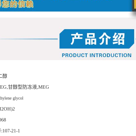
二醇
,EG,
甘醇型防冻液
,MEG
hylene glycol
H2OH)2
068
号
:107-21-1