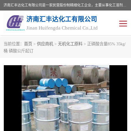
济南汇丰达化工有限公司是一家民营股份制精细化工企业，主要从事化工溶剂、药用辅料、合成中间体等深加工产品的研制开发、生产、销售和进出口贸易。主营产品：环氧丙烷，十二烷基苯，甲基磺酸，磺酸，DMF，DMAC，甘油，苯甲醇，乙酰氯，甲基丙烯酸，甲基丙烯酸甲酯，叔丁醇，异辛酸，二乙烯三胺，一乙，二乙‎，三乙醇胺，原乙酸三甲酯等化工产品及中间体。欢迎各界朋友洽谈咨询业务。
济南汇丰达化工有限公司
Jinan Huifengda Chemical Co.,Ltd
当前位置：
首页
>
供应商机
>
无机化工原料
> 正磷酸含量85% 35kg/
胺类
烷经
桶 磷酸公斤起订
醇类
醚类
酮类
酚类
羧酸衍生物
无机化工原料
无机盐
有机溶剂
添加剂助剂
十二烷基苯