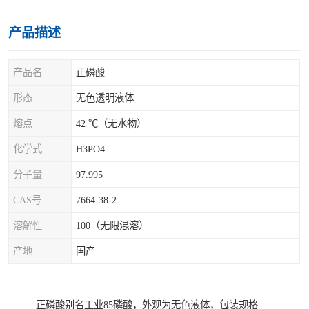
产品描述
产品名
正磷酸
形态
无色透明液体
熔点
42 ℃（无水物）
化学式
H3PO4
分子量
97.995
CAS号
7664-38-2
溶解性
100（无限混溶）
产地
国产
正磷酸别名工业85磷酸，外观为无色液体，包装规格