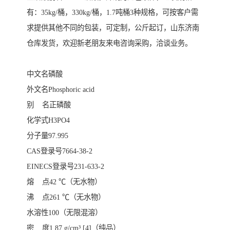
有：35kg/桶，330kg/桶，1.7吨桶3种规格，可按客户需
求提供其他不同的包装，可定制，公斤起订，山东济南
仓库发货，欢迎新老朋友来电咨询采购，洽谈业务。
中文名磷酸
外文名Phosphoric acid
别 名正磷酸
化学式H3PO4
分子量97.995
CAS登录号7664-38-2
EINECS登录号231-633-2
熔 点42 ℃（无水物）
沸 点261 ℃（无水物）
水溶性100（无限混溶）
密 度1.87 g/cm³ [4]（纯品）